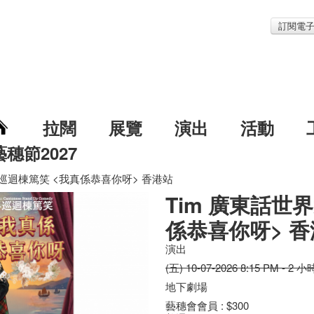
訂閱電
拉闊
展覽
演出
活動
藝穗節2027
界巡迴棟篤笑 <我真係恭喜你呀> 香港站
Tim 廣東話世
係恭喜你呀> 
演出
(五) 10-07-2026 8:15 PM - 2 小
地下劇場
藝穗會會員 : $300