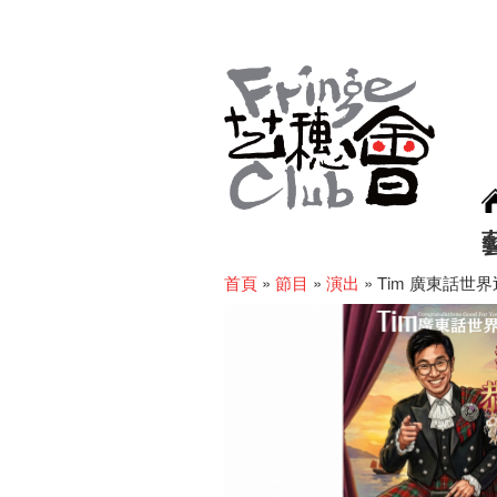
首頁
»
節目
»
演出
»
Tim 廣東話世