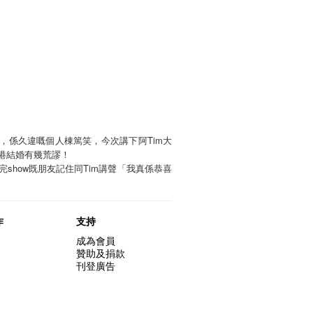
，係久違嘅個人棟篤笑，今次講下阿Tim大
港結婚有幾荒謬！
show
Tim
完
既朋友記住同
講聲「我真係恭喜
作
支持
成為會員
贊助及捐款
刊登廣告