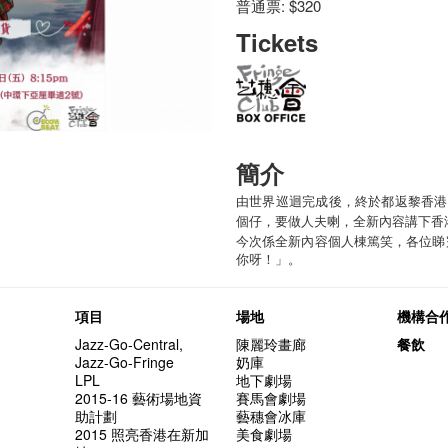
普通票: $320
Tickets
簡介
由世界巡迴完成後，終於都返黎香港
個仔，要做人夫喇，全新內容講下香
今次係全新內容個人棟篤笑，各位睇
你呀！」。
項目
場地
機構合
Jazz-Go-Central,
陳麗玲畫廊
餐飲
Jazz-Go-Fringe
奶庫
LPL
地下劇場
2015-16 藝術場地資
賽馬會劇場
助計劃
藝穗會冰庫
2015 照亮香港在新加
美食劇場