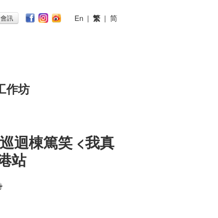
En
|
繁
|
简
子會訊
工作坊
界巡迴棟篤笑 <我真
香港站
時