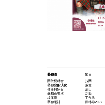
藝穗會
節目
關於藝穗會
拉闊
藝穗會的演化
展覽
使命與宗旨
演出
藝穗會架構
活動
檔案庫
工作坊
藝穗網誌
藝穗節2027