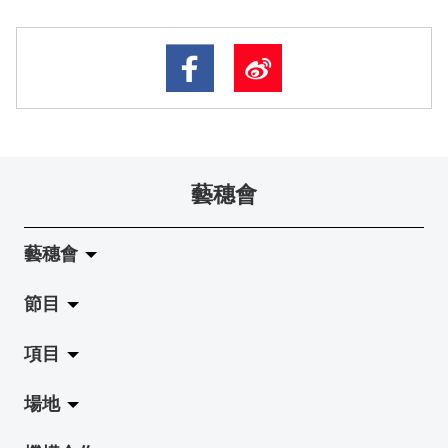
藝穗會
藝穗會
節目
關於藝穗會
項目
藝穗會的演化
拉闊
場地
使命與宗旨
展覽
Jazz-Go-Central, Jazz-Go-Fringe