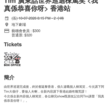
Tim 廣東話世界巡迴棟篤笑 <我
真係恭喜你呀> 香港站
(五) 10-07-2026 8:15 PM - 2 小時
地下劇場
藝穗會會員 : $300
普通票: $320
Tickets
簡介
由世界巡迴完成後，終於都返黎香港，係久違嘅個人棟篤笑，今次講下阿
Tim大個仔，要做人夫喇，全新內容講下香港結婚有幾荒謬！
show
Tim
今次係全新內容個人棟篤笑，各位睇完
既朋友記住同
講聲「我真
係恭喜你呀！」。