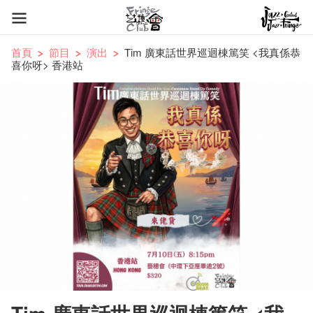
首頁
節目
演出
Tim 廣東話世界巡迴棟篤笑 <我真係恭
喜你呀> 香港站