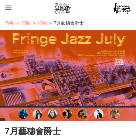
首頁
節目
拉闊
7月藝穗會爵士
7月藝穗會爵士