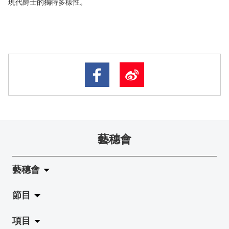
現代爵士的獨特多樣性。
藝穗會
藝穗會
節目
關於藝穗會
項目
藝穗會的演化
拉闊