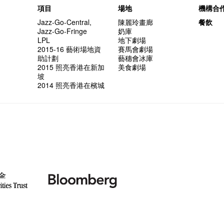
項目
場地
機構合
Jazz-Go-Central,
陳麗玲畫廊
餐飲
Jazz-Go-Fringe
奶庫
LPL
地下劇場
2015-16 藝術場地資
賽馬會劇場
助計劃
藝穗會冰庫
2015 照亮香港在新加
美食劇場
坡
2014 照亮香港在檳城