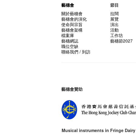
藝穗會
節目
關於藝穗會
拉闊
藝穗會的演化
展覽
使命與宗旨
演出
藝穗會架構
活動
檔案庫
工作坊
藝穗網誌
藝穗節2027
職位空缺
聯絡我們 / 到訪
藝穗會贊助
Musical instruments in
Fringe Dairy