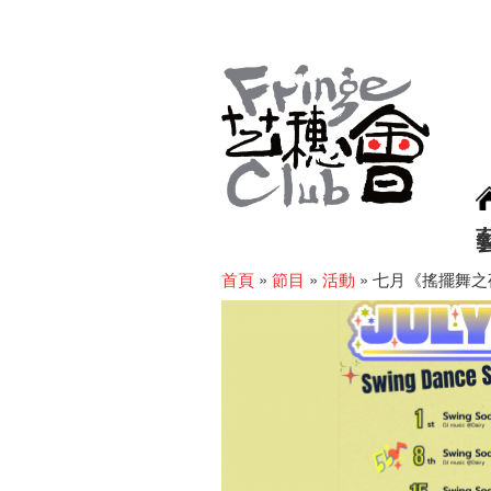
首頁
»
節目
»
活動
»
七月《搖擺舞之