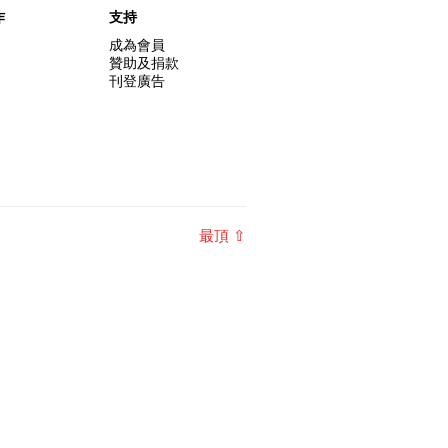
作
支持
成為會員
贊助及捐款
刊登廣告
最頂 ⇧