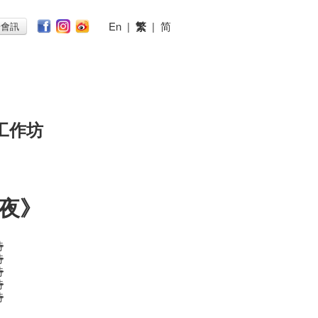
En
|
繁
|
简
子會訊
工作坊
夜》
時
時
時
時
時