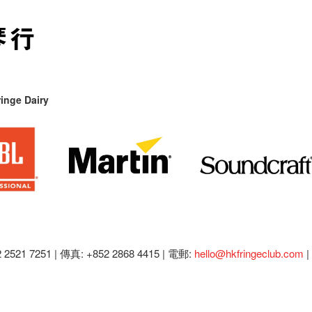
inge Dairy
2521 7251 | 傳真: +852 2868 4415 |
電郵:
hello@hkfringeclub.com
|