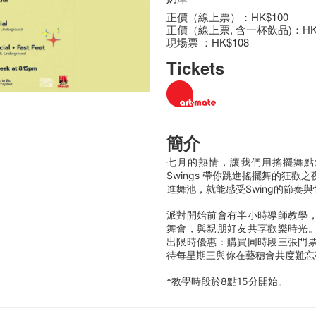
正價（線上票）：HK$100
正價（線上票, 含一杯飲品)：HK$
現場票 ：HK$108
Tickets
簡介
七月的熱情，讓我們用搖擺舞點燃！ 
Swings 帶你跳進搖擺舞的狂
進舞池，就能感受Swing的節奏
派對開始前會有半小時導師教學
舞會，與親朋好友共享歡樂時光
出限時優惠：購買同時段三張門
待每星期三與你在藝穗會共度難忘
*教學時段於8點15分開始。