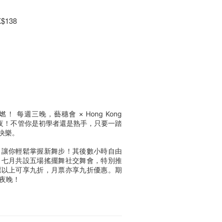
138
每週三晚，藝穗會 × Hong Kong
歡之夜！不管你是初學者還是熟手，只要一踏
與快樂。
，讓你輕鬆掌握新舞步！其後數小時自由
。七月共設五場搖擺舞社交舞會，特別推
票以上可享九折，月票亦享九折優惠。期
夜晚！