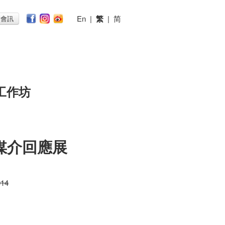
En
|
繁
|
简
子會訊
工作坊
跨媒介回應展
014