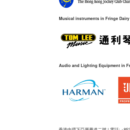
Musical instruments in
Fringe Dairy
Audio and Lighting Equipment in Fr
香港中環下亞厘畢道二號 |
電話: +852 