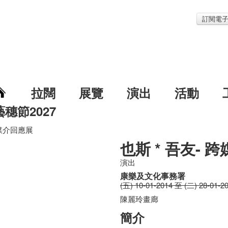
訂閱電
拉闊
展覽
演出
活動
藝穗節2027
跨媒介回應展
也斯 * 吾友- 
演出
康樂及文化事務署
(五) 10-01-2014 至 (二) 28-01-2
陳麗玲畫廊
簡介