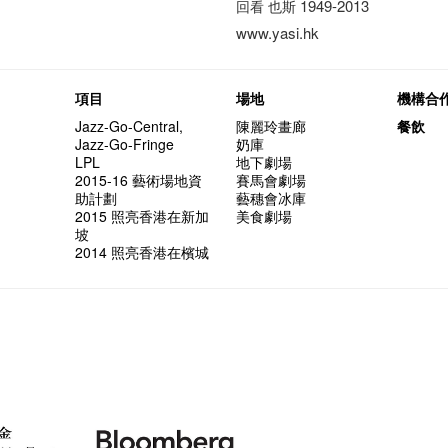
1949-2013
回看
也斯
www.yasi.hk
項目
場地
機構合
Jazz-Go-Central,
陳麗玲畫廊
餐飲
Jazz-Go-Fringe
奶庫
LPL
地下劇場
2015-16 藝術場地資
賽馬會劇場
助計劃
藝穗會冰庫
2015 照亮香港在新加
美食劇場
坡
2014 照亮香港在檳城