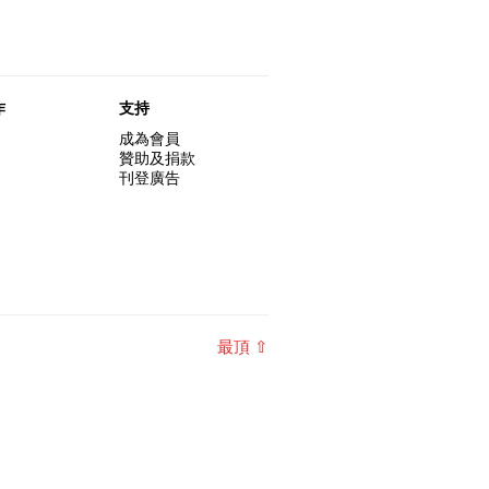
作
支持
成為會員
贊助及捐款
刊登廣告
最頂 ⇧