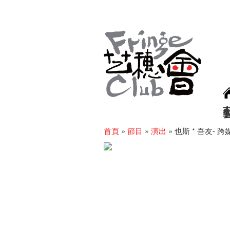
首頁
»
節目
»
演出
»
也斯 * 吾友- 