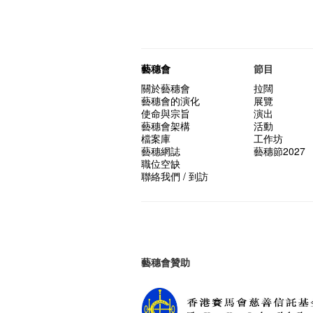
藝穗會
節目
關於藝穗會
拉闊
藝穗會的演化
展覽
使命與宗旨
演出
藝穗會架構
活動
檔案庫
工作坊
藝穗網誌
藝穗節2027
職位空缺
聯絡我們 / 到訪
藝穗會贊助