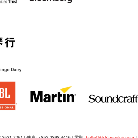
inge Dairy
2521 7251 | 傳真: +852 2868 4415 |
電郵:
hello@hkfringeclub.com
|