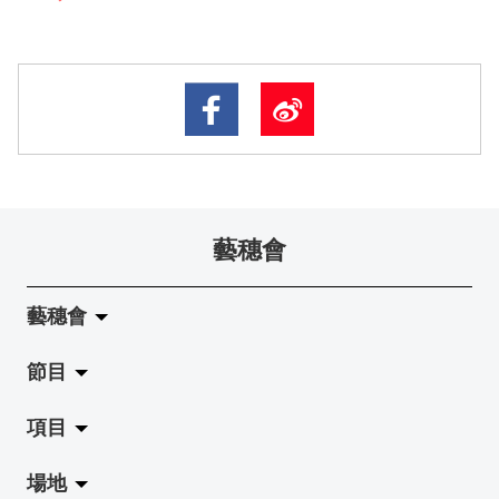
藝穗會
藝穗會
節目
關於藝穗會
項目
藝穗會的演化
拉闊
場地
使命與宗旨
展覽
Jazz-Go-Central, Jazz-Go-Fringe