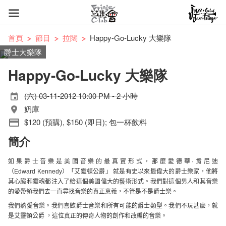
首頁
節目
拉闊
Happy-Go-Lucky 大樂隊
爵士大樂隊
Happy-Go-Lucky 大樂隊
(六) 03-11-2012 10:00 PM - 2 小時
奶庫
$120 (預購), $150 (即日); 包一杯飲料
簡介
如果爵士音樂是美國音樂的最真實形式，那麼愛德華
·
肯尼迪
（
Edward
Kennedy
）「艾靈頓公爵」
就是有史以來最偉大的爵士樂家，他將
其心臟和靈魂都注入了給這個美國偉大的藝術形式。我們對這個男人和其音樂
的愛帶領我們去一直尋找音樂的真正意義，不管是不是爵士樂。
我們熱愛音樂。我們喜歡爵士音樂和所有可能的爵士類型。我們不玩甚麼，就
是艾靈頓公爵
，這位真正的傳奇人物的創作和改編的音樂。