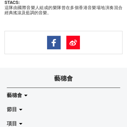
STACS:
這隊由國際音樂人組成的樂隊曾在多個香港音樂場地演奏混合
經典搖滾及藍調的音樂。
藝穗會
藝穗會
節目
關於藝穗會
項目
藝穗會的演化
拉闊