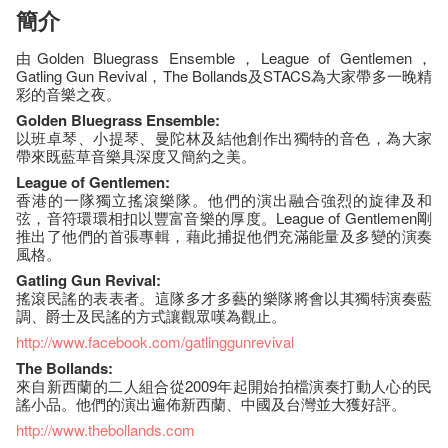
簡介
由Golden Bluegrass Ensemble，League of Gentlemen，
Gatling Gun Revival，The Bollands及STACS為大家帶多一晚精
彩的音樂之夜。
Golden Bluegrass Ensemble:
以班卓琴、小提琴、曼陀林及結他創作出獨特的音色，為大家
帶來既藍草音樂具深度又簡約之美。
League of Gentlemen:
香港的一隊獨立搖滾樂隊。他們的演出融合強烈的旋律及和
弦，音符環環相扣以豐富音樂的厚度。League of Gentlemen剛
推出了他們的首張專輯，藉此捕捉他們充滿能量及多變的演奏
風格。
Gatling Gun Revival:
搖滾民謠的表表者。這隊多才多藝的樂隊將會以其獨特演奏藍
調、爵士及民謠的方式讓觀眾嘆為觀止。
http://www.facebook.com/gatlinggunrevival
The Bollands:
來自新西蘭的二人組合從2009年起開始拍檔演奏打動人心的民
謠小品。他們的演出遍佈新西蘭、中國及台灣並大獲好評。
http://www.thebollands.com