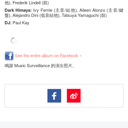
他), Frederik Lindell (鼓)
Dark Himaya:
Ivy Fernie (主音/結他), Aileen Alonzo (主音/鍵
盤), Alejandro Dini (低音結他), Tatsuya Yamaguchi (鼓)
DJ
:
Paul Kay
See the entire album on Facebook »
鳴謝 Music Surveillance 的演出照片。