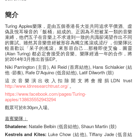
簡介
Turing Apples樂隊，是由五個香港長大並共同追求平價酒、虛
偽及悅耳噪音的「飯桶」組成的。正因為不想被某一類的音樂
束縛，他們五子在音樂上不求達到一致的共識卻渴望作出不同
的嘗試。雖然其音樂曾經被形容為獨立搖滾或
流行
，但樂隊比
較喜歡以「呆子的搖滾」來形容自己…那種即使艾倫．圖靈
(Alan Turing) 都必定會接受的音樂。樂隊經過一年的合作，將
於2014年3月推出首張EP。
Niki Parrington (主音), Ali Reid (首席結他), Hans Schlaikier (結
他 -節奏), Rafe D'Aquino (低音結他), Latif Dilworth (鼓)
這次音樂演出收入扣除開支將會撥捐LDN trust
http://www.ldnresearchtrust.org/
。
https://www.facebook.com/pages/Turing-
apples/138635552943294
觀​眾​可​於8:30pm​入​場​。
嘉賓樂隊：
Shatalene
:
Natalie Belbin (低音結他), Shaun Martin (鼓)
Kestrels and Kites:
Luke Chow (結他), Tiffany Jade (低音結