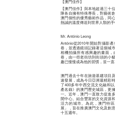
【澳門佳作】
【澳門佳作】與本地超過三十
隊各自擁有特殊專長，對藝術
澳門個性的優秀藝術作品，同
熱誠的溫度傳送到世界人類的手
Mr. António Leong
António從2010年開始對
巷，並透過鏡頭記錄著這個城
相機拍攝所有感興趣的畫面，
巷，由一些老街坊到街頭的小
趣已慢慢成為他的習慣，並一直
澳門過去十年在旅遊基建項目
速發展，成為今日亞洲最精彩
了400多年中西交流文化融和
產名錄》的澳門歷史城區，更
一。近年，澳門一直致力促進
閒中心。結合豐富的文化資源
活力的城市。為此，澳門特區
展」，旨在推廣澳門文化及創
十五週年。