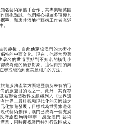
位知名藝術家攜手合作，其專業精英團
創作懷抱熱誠。他們精心搜羅多項極具
心攜手、和衷共濟地把藝術工作者充滿
中。
攝影產生興趣後，自此他穿梭澳門的大街小
巿獨特的中西文化。現在，他經常帶著
由著名的世遺景點到不知名的橫街小
貓都成為他的攝影對象。這個街拍的興
在尋找能拍到更美麗相片的方法。
及旅遊服務產業方面經歷前所未有的迅
時尚的旅遊目的地之一。此外，其保存
以及被聯合國教科文組織列入《世界遺
擁有世界上最壯觀和現代化的天際線之
多元化旅遊發展，目標成為世界旅遊休
和現代藝術創作，澳門已成為一個充滿
政府旅遊局特舉辦「感受澳門 藝術
意產業，同時慶祝澳門特別行政區成立