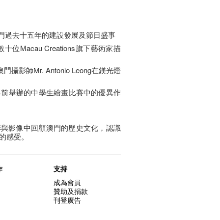
澳門過去十五年的建設發展及節日盛事
Macau Creations旗下藝術家描
影師Mr. Antonio Leong在鎂光燈
了早前舉辦的中學生繪畫比賽中的優異作
彩與影像中回顧澳門的歷史文化，認識
的感受。
作
支持
成為會員
贊助及捐款
刊登廣告