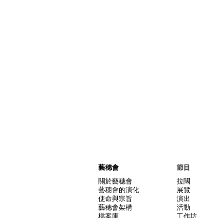
藝穗會
節目
關於藝穗會
拉闊
藝穗會的演化
展覽
使命與宗旨
演出
藝穗會架構
活動
檔案庫
工作坊