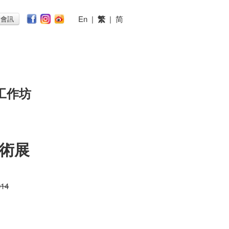
En
|
繁
|
简
子會訊
工作坊
術展
014