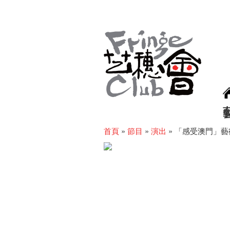
首頁
»
節目
»
演出
»
「感受澳門」藝