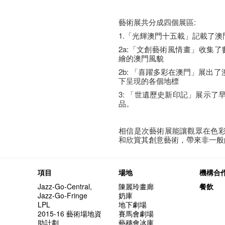
藝術展共分成四個展區:
1.「光輝澳門十五載」記載了
2a:「文創藝術風情畫」收集了數十位
繪的澳門風貌
2b: 「喜躍多彩在澳門」展出了澳門攝
下呈現的各個地標
3: 「世遺歷史新印記」展示
品。
相信是次藝術展能讓觀眾在色
和欣賞其創意藝術，帶來非一般
項目
場地
機構合
Jazz-Go-Central,
陳麗玲畫廊
餐飲
Jazz-Go-Fringe
奶庫
LPL
地下劇場
2015-16 藝術場地資
賽馬會劇場
助計劃
藝穗會冰庫