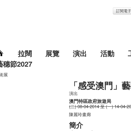
訂閱電
拉闊
展覽
演出
活動
藝穗節2027
術展
「感受澳門」藝
演出
澳門特區政府旅遊局
(二) 08-04-2014 至 (一) 14-04-2
陳麗玲畫廊
簡介