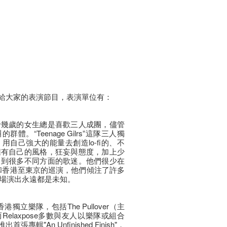
穗會獻給大家的表演節目，表演單位有：
十幾歲的女生總是喜歡三人成團，儘管
。“Teenage Gilrs”這隊三人獨
自己強大的能量去創造lo-fi的、不
擁有自己的風格，狂妄與態度，加上少
引到很多不同方面的歌迷。他們很少在
和香港至東京的巡演，他們傾注了許多
場演出永遠都是未知。
隊香港獨立樂隊，包括The Pullover（主
。而Relaxpose多數與友人以樂隊或組合
首張專輯"An Unfinished Finish"，