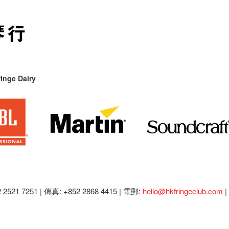
inge Dairy
2521 7251 | 傳真: +852 2868 4415 |
電郵:
hello@hkfringeclub.com
|