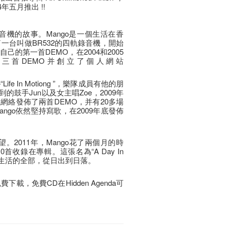
4年五月推出 !!
錄音機的故事。Mango是一個生活在香
了一台叫做BR532的四軌錄音機，開始
的第一首DEMO，在2004和2005
三首DEMO并創立了個人網站
ife In Motiong ”，樂隊成員有他的朋
網絡找到的鼓手Jun以及女主唱Zoe，2009年
網絡發佈了兩首DEMO，并有20多場
ngo依然堅持寫歌，在2009年底發佈
。2011年，Mango花了兩個月的時
收錄在專輯。這張名為“A Day In
們日常生活的全部，從日出到日落。
費下載，免費CD在Hidden Agenda可