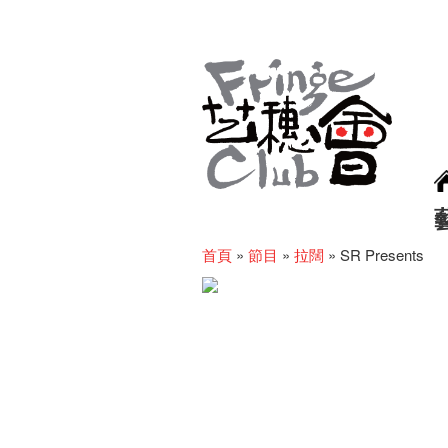
首頁
»
節目
»
拉闊
»
SR Presents