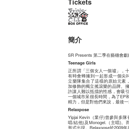
Tickets
簡介
SR Presents 第二季在藝
Teenage Girls
正所謂「三個女人一個墟」，
有時會蜂擁到一起形成一個尖叫的群體
立樂隊集合了這樣的原始元素，用
加修飾的獨立搖滾樂的品牌。
許讓人難以抵擋的性感，會吸
一個城市呆很長時間，為了EP
精力，但是對他們來說，最後一
Relaxpose
Yipjai Kevin（業仔)曾參與多
唱/結他)及Monogel.（主唱)
形式出現。Relaxpose於2009年推出