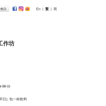
En
|
繁
|
简
子會訊
工作坊
時 30 分
 (即日); 包一杯飲料