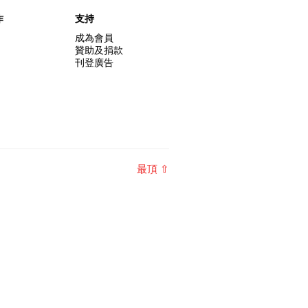
作
支持
成為會員
贊助及捐款
刊登廣告
最頂 ⇧