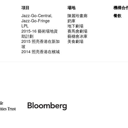
項目
場地
機構合
Jazz-Go-Central,
陳麗玲畫廊
餐飲
Jazz-Go-Fringe
奶庫
LPL
地下劇場
2015-16 藝術場地資
賽馬會劇場
助計劃
藝穗會冰庫
2015 照亮香港在新加
美食劇場
坡
2014 照亮香港在檳城