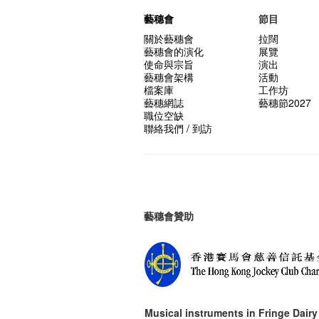
藝穗會
節目
關於藝穗會
拉闊
藝穗會的演化
展覽
使命與宗旨
演出
藝穗會架構
活動
檔案庫
工作坊
藝穗網誌
藝穗節2027
職位空缺
聯絡我們 / 到訪
藝穗會贊助
Musical instruments in
Fringe Dairy