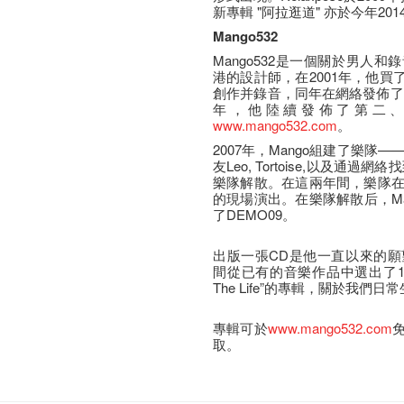
新專輯 "阿拉逛道" 亦於今年201
Mango532
Mango532是一個關於男人和
港的設計師，在2001年，他買
創作并錄音，同年在網絡發佈了自己
年，他陸續發佈了第二、
www.mango532.com
。
2007年，Mango組建了樂隊——“L
友Leo, Tortoise,以及通過
樂隊解散。在這兩年間，樂隊在
的現場演出。在樂隊解散后，Ma
了DEMO09。
出版一張CD是他一直以來的願望
間從已有的音樂作品中選出了10首
The Life”的專輯，關於我
專輯可於
www.mango532.com
免
取。