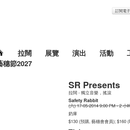
訂閱電
拉闊
展覽
演出
活動
藝穗節2027
SR Presents
拉闊 - 獨立音樂，搖滾
Safety Rabbit
(六) 17-05-2014 9:00 PM - 2 小
奶庫
$130 (預購, 藝穗會會員); $160