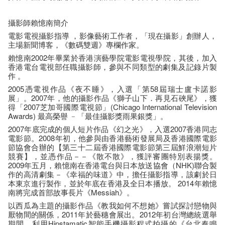
攝影師賴憶南簡介
電影電視攝影指導 ，影像藝術工作者，「現在攝影」創辦人，
主場新聞博客，《數碼雙週》專欄作家。
賴憶南2002年畢業於香港演藝學院電影電視學院，其後，加入
香港電台電視部任職攝影師，參與不同類型的劇集及記錄片製
作 。
2005憑電視作品《夜不睡》，入選「第58屆瑞士盧卡諾影
展」。2007年，他的攝影作品《獅子山下．再見石硤尾》，獲
得「2007芝加哥國際電視節」(Chicago International Television
Awards) 最高榮譽 ﹣「最佳攝影獎雨果銀獎」。
2007年底完成的個人短片作品《幻之光》，入選2007香港同志
電影節。2008年初，他參與由香港藝術發展局及香港國際電影
節協會合辦的【第三十二屆香港國際電影節第三屆鮮浪潮短片
競賽】，並憑作品－－《散不散》，獲評審團特別表揚獎。
2009年五月，賴憶南在香港電台與日本放送協會（NHK)聯合製
作的高清劇集－《幸福的味道》中，擔任攝影指導，該劇於日
本東京進行製作，並於年底在香港及全日本播放。 2014年賴憶
南將完成首部故事長片《Messiah》。
以西瓜為主題的攝影作品《教我如何不想她》嘗試探討戀物與
厭物間的關係，2011年於藝穗會展出。2012年初台灣總統選舉
期間，利用Hipstamatic智能手機攝影程式拍攝的《台北奏鳴