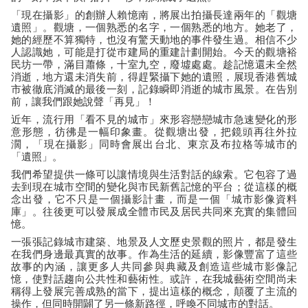
「現在攝影」的創辦人賴憶南，將展出拍攝長達兩年的「觀塘
遺照」。觀塘，一個熟悉的名字，一個熟悉的地方。她老了，
她的經歷不算獨特，也沒有驚天動地的事件發生過。相信不少
人認識她，可能是打從巿建局的重建計劃開始。今天的觀塘裕
民坊一帶，滿目蕭條，十室九空，廢墟處處。趁記憶還未全然
消逝，地方還未消失前，得趕緊攝下她的遺照，展現香港舊城
市被徹底消滅的最後一刻，記錄瞬即消逝的城市風景。在告別
前，讓我們跟她說聲「再見」！
近年，流行用「看不見的城市」來形容戀戀城市急速變化的形
意形態，彷彿是一幅印象畫。從觀塘出發，把鏡頭再往外拉
濶，「現在攝影」同時會展出台北、東京及布拉格等城市的
「遺照」。
我們希望提供一條可以讓情境與生活對話的線索。它包容了過
去到現在城市空間的變化與市民新舊記憶的平台；從這樣的概
念出發，它不只是一個攝影計畫，而是一個「城市影像資料
庫」。往後更可以發展成全體市民及居民共同來充實的集體回
憶。
一張張記錄城市建築、地景及人文歷史景觀的照片，都是發生
在我們身邊最真實的故事。作為生活的延續，影像豐富了這些
故事的內涵，讓更多人共同參與典藏及創造這些城市影像記
憶，使對話趨向公共性和藝術性。或許，在我城藝術空間尚未
稱得上發展完善成熟的當下，提出這樣的概念，顛覆了主流的
操作，但同時開闢了另一條新路徑，呼喚不同城市的對話。