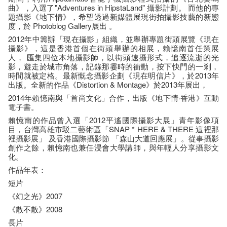
曲》，入選了"Adventures in HipstaLand" 攝影計劃。 而他的專
題攝影《地下情》，希望透過新媒體展現街拍攝影技藝的新態
度，於 Photoblog Gallery展出 。
2012年中籌辦「現在攝影」組織，並舉辦專題街頭展覽《現在
攝影》，這是香港首個在街頭舉辦的相展，賴憶南首任策展
人， 匯集四位本地攝影師，以街頭速攝形式，追逐流逝的光
影，遊走於城市角落，記錄那霎時的衝動，按下快門的一剎，
時間就被定格。最新慨念攝影企劃《現在明信片》，於2013年
出版。全新的作品《Distortion & Montage》於2013年展出，
2014年賴憶南與「首尚文化」合作，出版《地下情·香港》互動
電子書。
賴憶南的作品曾入選「2012平遙國際攝影大展」青年影像項
目，台灣高雄市駁二藝術區「SNAP * HERE & THERE 這裡那
裡攝影展」 及香港國際攝影節 「森山大道回應展」。從事攝影
創作之餘，賴憶南也兼任浸會大學講師，與年輕人分享攝影文
化。
作品年表：
短片
《幻之光》2007
《散不散》2008
長片