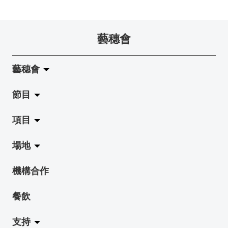
藝穗會
藝穗會
節目
關於藝穗會
項目
藝穗會的演化
拉闊
場地
使命與宗旨
展覽
Jazz-Go-Central, Jazz-Go-Fringe
機構合作
藝穗會架構
演出
LPL
陳麗玲畫廊
餐飲
檔案庫
活動
2015-16 藝術場地資助計劃
奶庫
支持
藝穗網誌
工作坊
2015 照亮香港在新加坡
地下劇場