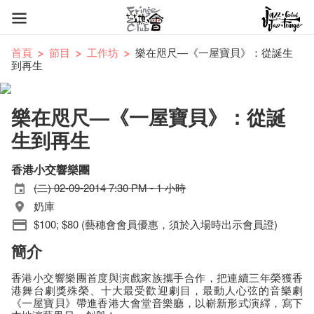
首頁
節目
工作坊
樂在咫尺—《一屋寶貝》：從誕生
到再生
樂在咫尺—《一屋寶貝》：從誕
生到再生
香港小交響樂團
(二) 02-09-2014 7:30 PM - 1 小時
奶庫
$100; $80 (藝穗會會員優惠，須於入場時出示會員證)
簡介
香港小交響樂團首度與演戲家族攜手合作，把連續三年榮獲香
港舞台劇獎殊榮、十大最受歡迎劇目，最動人心弦的音樂劇
《一屋寶貝》帶進香港大會堂音樂廳，以嶄新形式演繹，寫下