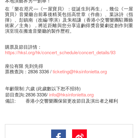
本地演藝界另一創舉！
在「樂在咫尺—《一屋寶貝》：從誕生到再生」，幾位《一屋
寶貝》音樂廳台前幕後精英包括高世章（作曲）、葉詠詩（指
揮）、彭鎮南（改編/導演）及朱栢謙（香港小交響樂團駐團藝
術家／主角），將近距離與您分享這齣得獎音樂劇從創作到重
演至現在搬進音樂廳的製作歷程。
購票及節目詳情：
https://hksl.org/hk/concert_schedule/concert_details/93
座位有限 先到先得
票務查詢：2836 3336 /
ticketing@hksinfonietta.org
年齡限制:
六歲 (此歲數以下恕不招待)
節目查詢:
2836 3336/
info@hksinfonietta.org
備註:
香港小交響樂團保留更改節目及演出者之權利