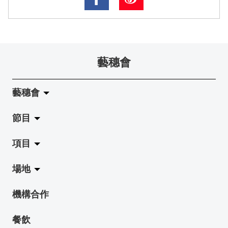
藝穗會
藝穗會
節目
關於藝穗會
項目
藝穗會的演化
拉闊
場地
使命與宗旨
展覽
Jazz-Go-Central, Jazz-Go-Fringe
機構合作
藝穗會架構
演出
LPL
陳麗玲畫廊
餐飲
檔案庫
活動
2015-16 藝術場地資助計劃
奶庫