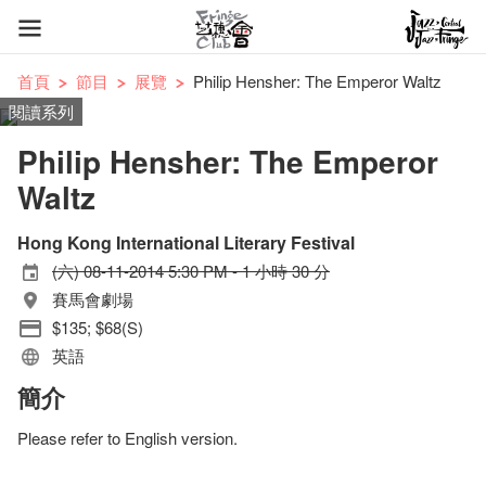
首頁
節目
展覽
Philip Hensher: The Emperor Waltz
閱讀系列
Philip Hensher: The Emperor
Waltz
Hong Kong International Literary Festival
(六) 08-11-2014 5:30 PM - 1 小時 30 分
賽馬會劇場
$135; $68(S)
英語
簡介
Please refer to English version.