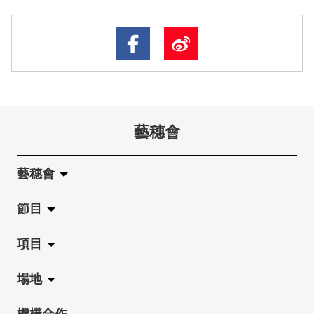
藝穗會
藝穗會
節目
關於藝穗會
項目
藝穗會的演化
拉闊
場地
使命與宗旨
展覽
Jazz-Go-Central, Jazz-Go-Fringe
機構合作
藝穗會架構
演出
LPL
陳麗玲畫廊