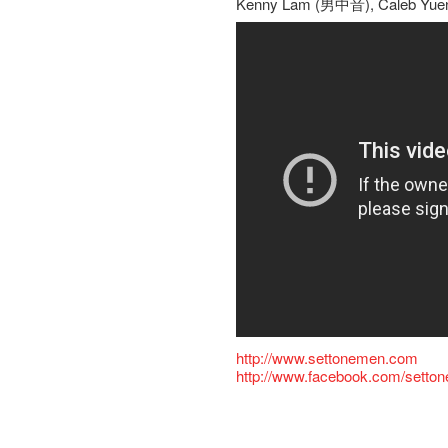
Kenny Lam (男中音), Caleb Yu
http://www.settonemen.com
http://www.facebook.com/setto