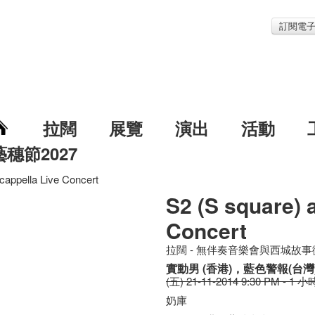
訂閱電
拉闊
展覽
演出
活動
藝穗節2027
cappella Live Concert
S2 (S square) 
Concert
拉闊 - 無伴奏音樂會與西城故
實動男 (香港)，藍色警報(台灣
(五) 21-11-2014 9:30 PM - 1 小
奶庫