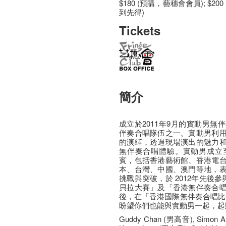
$180 (預購，藝穗會會員); $20
到先得)
Tickets
簡介
成立於2011年9月的實動男
伴奏合唱隊伍之一。實動男利
的演繹，透過現場演出的魅力
無伴奏合唱體驗。實動男成立
賓，包括香港藝術館、香港電
本、台灣、中國、澳門等地，
挑戰與突破，於 2012年先後
貝拉大賽」及「香港無伴奏合
後，在「香港國際無伴奏合唱比賽
盼望你們也能與實動男一起，起
Guddy Chan (男高音), Simon 