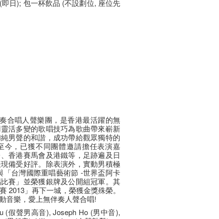
0 (即日); 包一杯飲品 (不設劃位, 座位先
無伴奏合唱人聲樂團，是香港最活躍的無
用靈活多變的歌唱技巧為歌曲帶來嶄新
和純男聲的和諧，成功帶給觀眾獨特的
至今，已獲不同團體邀請擔任表演嘉
台、香港賽馬會及港鐵等，足跡遍及日
表現備受好評。除表演外，實動男積極
參與「台灣國際重唱藝術節 ‐世界盃阿卡
唱比賽」並榮獲銀牌及公開組冠軍。其
 2013」再下一城，榮獲金獎殊榮。
動音樂，愛上無伴奏人聲合唱!
Au (假聲男高音), Joseph Ho (男中音),