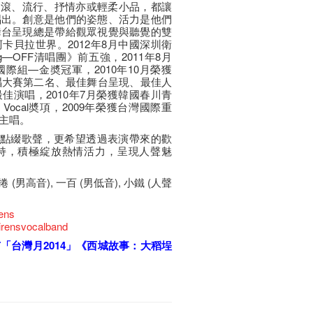
論是搖滾、流行、抒情亦或輕柔小品，都讓
唱出。創意是他們的姿態、活力是他們
舞台呈現總是帶給觀眾視覺與聽覺的雙
卡貝拉世界。2012年8月中國深圳衛
g—OFF清唱團》前五強，2011年8月
國際組—金奬冠軍，2010年10月榮獲
重唱大賽第二名、最佳舞台呈現、最佳人
佳演唱，2010年7月榮獲韓國春川青
st Vocal奬項，2009年榮獲台灣國際重
主唱。
形式點綴歌聲，更希望透過表演帶來的歡
持，積極綻放熱情活力，呈現人聲魅
捲 (男高音), 一百 (男低音), 小鐵 (人聲
ens
irensvocalband
「台灣月2014」《西城故事：大稻埕