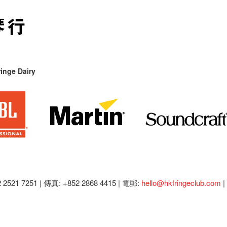
inge Dairy
2521 7251 | 傳真: +852 2868 4415 |
電郵:
hello@hkfringeclub.com
|