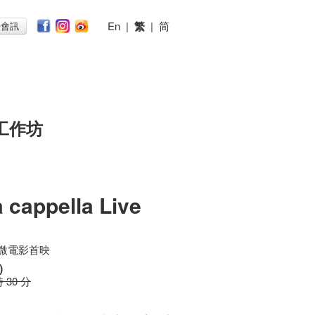
En
|
繁
|
简
子會訊
工作坊
a cappella Live
事微電影首映
)
時 30 分