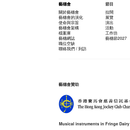
藝穗會
節目
關於藝穗會
拉闊
藝穗會的演化
展覽
使命與宗旨
演出
藝穗會架構
活動
檔案庫
工作坊
藝穗網誌
藝穗節2027
職位空缺
聯絡我們 / 到訪
藝穗會贊助
Musical instruments in
Fringe Dairy