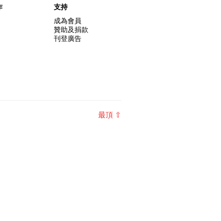
作
支持
成為會員
贊助及捐款
刊登廣告
最頂 ⇧