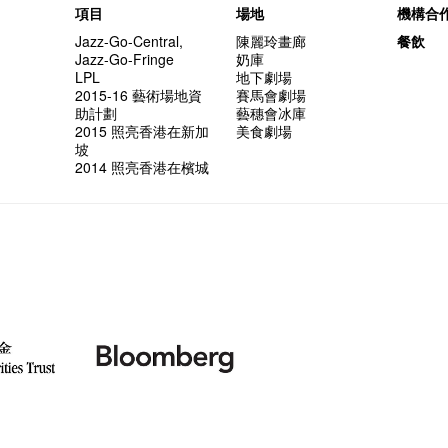
項目
場地
機構合
Jazz-Go-Central,
陳麗玲畫廊
餐飲
Jazz-Go-Fringe
奶庫
LPL
地下劇場
2015-16 藝術場地資
賽馬會劇場
助計劃
藝穗會冰庫
2015 照亮香港在新加
美食劇場
坡
2014 照亮香港在檳城