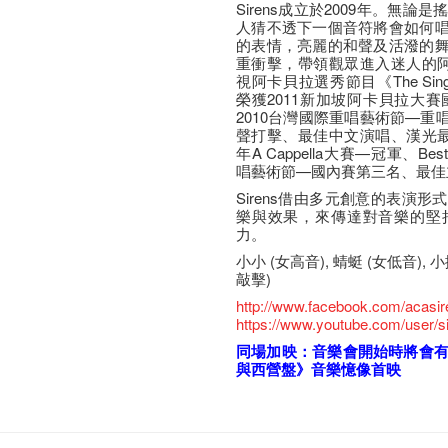
Sirens成立於2009年。無
人猜不透下一個音符將會如何
的表情，亮麗的和聲及活潑的
重衝擊，帶領觀眾進入迷人的阿
視阿卡貝拉選秀節目《The Sin
榮獲2011新加坡阿卡貝拉大賽
2010台灣國際重唱藝術節—
聲打擊、最佳中文演唱、漢光最
年A Cappella大賽—冠軍、Be
唱藝術節—國內賽第三名、最佳
Sirens借由多元創意的表演
樂與效果，來傳達對音樂的堅
力。
小小 (女高音), 蜻蜓 (女低音), 小
敲擊)
http://www.facebook.com/acasir
https://www.youtube.com/user/s
同場加映：音樂會開始時將會有
與西營盤》音樂憶像首映