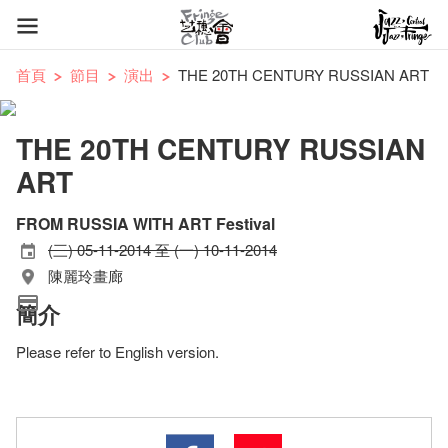
首頁
節目
演出
THE 20TH CENTURY RUSSIAN ART
THE 20TH CENTURY RUSSIAN
ART
FROM RUSSIA WITH ART Festival
(三) 05-11-2014 至 (一) 10-11-2014
陳麗玲畫廊
簡介
Please refer to English version.