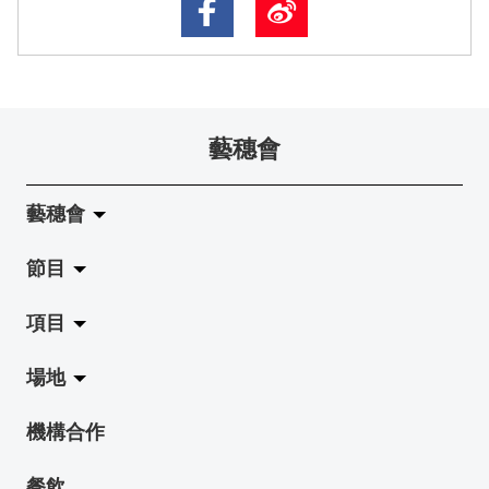
藝穗會
藝穗會
節目
關於藝穗會
項目
藝穗會的演化
拉闊
場地
使命與宗旨
展覽
Jazz-Go-Central, Jazz-Go-Fringe
機構合作
藝穗會架構
演出
LPL
陳麗玲畫廊
餐飲
檔案庫
活動
2015-16 藝術場地資助計劃
奶庫