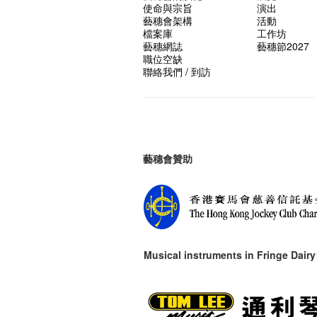
使命與宗旨
演出
藝穗會架構
活動
檔案庫
工作坊
藝穗網誌
藝穗節2027
職位空缺
聯絡我們 / 到訪
藝穗會贊助
Musical instruments in
Fringe Dairy