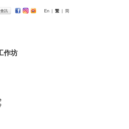
En
|
繁
|
简
子會訊
工作坊
e
時