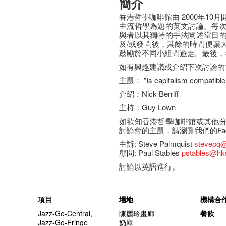
簡介
香港哲學咖啡館由 2000年1
主流哲學為題的英文討論。每
與者以其獨特的手法闡述當日
及/或發問後，其餘的時間便讓
鼓勵於不同小組間遊走。最後，
如有興趣建議或​介紹下次討論
主題： "Is capitalism compatible w
介紹：Nick Berriff
主持：Guy Lown
如欲知香港哲學咖啡館或其他
討論會的主題，請瀏覽我們的Fac
主辦: Steve Palmquist
stevepq@
顧問: Paul Stables
pstables@hk
討論以英語進行。
項目
場地
機構合
Jazz-Go-Central,
陳麗玲畫廊
餐飲
Jazz-Go-Fringe
奶庫