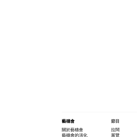
藝穗會
節目
關於藝穗會
拉闊
藝穗會的演化
展覽