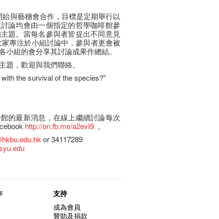
0月開始與藝穗會合作，目標是定期舉行以
次討論均會由一個指定的哲學咖啡館參
的主題。當每名參與者皆提出不同意見
大家專注於小組討論中，參與者更會被
各小組的會分享其討論成果作總結。
的主題，歡迎與我們聯絡。
ith the survival of the species?"
分館的最新消息，在線上繼續討論每次
ebook
http://on.fb.me/a2evI9
。
hkbu.edu.hk
or 34117289
syu.edu
作
支持
成為會員
贊助及捐款