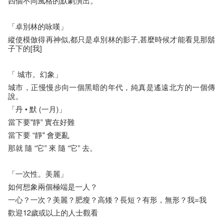
四個不同風格的默劇演出。
「卓別林的咏嘆」
縱使模倣得再神似,都只是卓別林的影子,甚麼時候才能看見那鬍
子下的[我]
「 城市。幻象」
城市，正慢慢步向一個黑暗的年代，純真是遙遠北方的一個傳
說。
「丹 • 默 (一月)」
當下要"靜” 實在好難
當下要 “靜" 會更亂
那就 隨 “它” 來 隨 “它” 去。
「一次性。美麗」
如何想象兩個極端是一人？
一心？一次？美麗？肥瘦？高矮？長短？有形，無形？我=我
歡迎12歲或以上的人士觀看