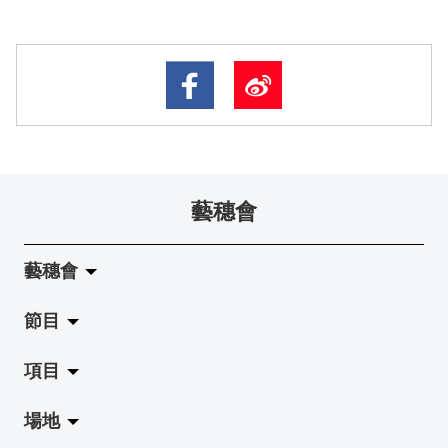
藝穗會
藝穗會
節目
關於藝穗會
項目
藝穗會的演化
拉闊
場地
使命與宗旨
展覽
Jazz-Go-Central, Jazz-Go-Fringe