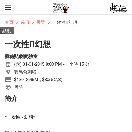
首頁
節目
展覽
一次性幻想
默劇
一次性幻想
藝穗黙劇實驗室
(六) 31-01-2015 8:00 PM - 1 小時 15 分
賽馬會劇場
$120; $96(M); $80(SC,S)
粵語
簡介
“
一次性
•
幻想
”