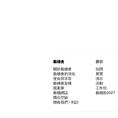
藝穗會
節目
關於藝穗會
拉闊
藝穗會的演化
展覽
使命與宗旨
演出
藝穗會架構
活動
檔案庫
工作坊
藝穗網誌
藝穗節2027
職位空缺
聯絡我們 / 到訪