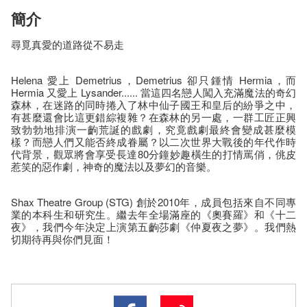
簡介
尋覓真愛的道路從不易走
Helena 愛上 Demetrius，Demetrius 卻只鍾情 Hermia，而
Hermia 又愛上 Lysander...... 當這四名戀人闖入充滿魔法的奇幻
森林，在迷路的同時捲入了林中仙子國王和皇后的紛爭之中，
有甚麼還會比這更錯綜複雜？在森林的另一處，一群工匠正興
致勃勃地排演一齣荒誕的戲劇，究竟戲劇最終會變成甚麼模
樣？而戀人們又能否終成眷屬？以二次世界大戰後的年代作時
代背景，觀眾將會享受長達80分鐘妙趣橫生的打情罵俏，佻皮
惹笑的惡作劇，神奇的魔法以及夢幻的音樂。
Shax Theatre Group (STG) 創於2010年，成員包括來自不同專
業的本科生和研究生。繼去年全場滿座的《奧賽羅》和《十二
夜》，我們今年決定上演第五齣莎劇《仲夏夜之夢》。我們熱
切期待再與你們見面！