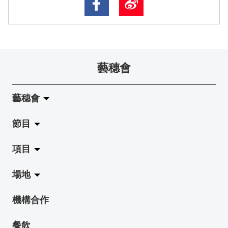
藝穗會
藝穗會
節目
關於藝穗會
項目
藝穗會的演化
拉闊
場地
使命與宗旨
展覽
Jazz-Go-Central, Jazz-Go-Fringe
機構合作
藝穗會架構
演出
LPL
陳麗玲畫廊
餐飲
檔案庫
活動
2015-16 藝術場地資助計劃
奶庫