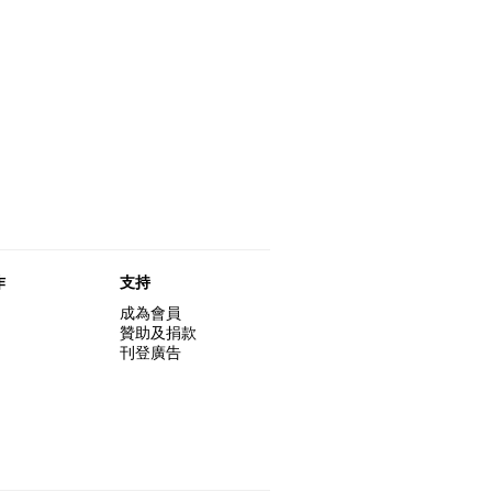
作
支持
成為會員
贊助及捐款
刊登廣告