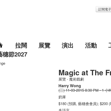
訂閱電
拉闊
展覽
演出
活動
藝穗節2027
inge
Magic at The F
展覽 - 魔術戲劇
Harry Wong
(三) 11-03-2015 8:30 PM - 1 小
奶庫
$180 (預購, 藝穗會會員); $200
多語言