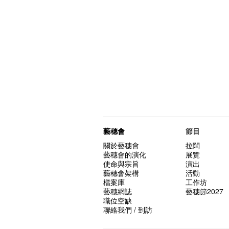
藝穗會
節目
關於藝穗會
拉闊
藝穗會的演化
展覽
使命與宗旨
演出
藝穗會架構
活動
檔案庫
工作坊
藝穗網誌
藝穗節2027
職位空缺
聯絡我們 / 到訪