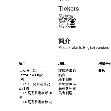
Tickets
簡介
Please refer to English version.
項目
場地
機構合
Jazz-Go-Central,
陳麗玲畫廊
餐飲
Jazz-Go-Fringe
奶庫
LPL
地下劇場
2015-16 藝術場地資
賽馬會劇場
助計劃
藝穗會冰庫
2015 照亮香港在新加
美食劇場
坡
2014 照亮香港在檳城