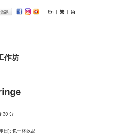
En
|
繁
|
简
子會訊
工作坊
ringe
時 30 分
 (即日); 包一杯飲品