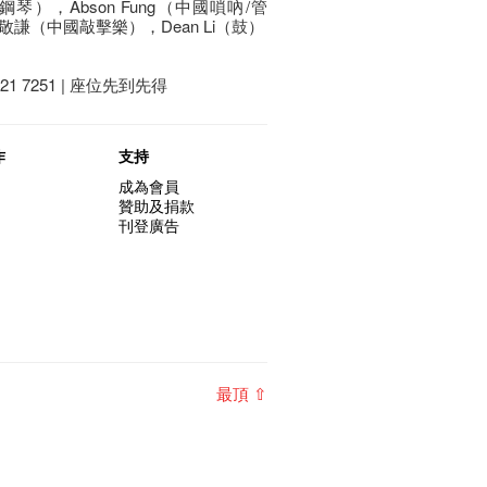
），Abson Fung（中國嗩吶/管
謙（中國敲擊樂），Dean Li（鼓）
1 7251 | 座位先到先得
作
支持
成為會員
贊助及捐款
刊登廣告
最頂 ⇧