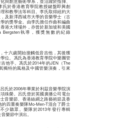
文化與創意藝術學系，並活躍於指揮、
李氏於香港教育學院教授鍵盤即興創
樂理和教學法等科目。李氏取得紐約大
位，及新澤西城市大學的音樂學士（古
大學的獎學金。由李氏擔任作曲和編曲
及香港大球場外，亦曾於新加坡和美國
a Bergsten執導，獲獎無數的紀錄
，十六歲開始接觸低音吉他，其後獲
士學位。馮氏為香港教育學院中樂團管
他手。馮氏於2014年的JEN（The
work），憑其獨特的風格及中國管樂演奏，引來
呂氏於2006年畢業於利茲音樂學院演
獎項殊榮。呂氏曾於英國廣播公司電台
中爵士音樂節、香港絲綢之路藝術節及香
四重奏樂隊Mo-Men-T混合了爵士
不少聽眾。樂隊於2013年發行專輯
各大爵士音樂節中演出。