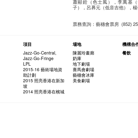
蕭顯銓（色士風），李萬基（鋼琴
子），呂奡元（低音吉他），楊敬
票務查詢：藝穗會票房 (852) 252
項目
場地
機構合
Jazz-Go-Central,
陳麗玲畫廊
餐飲
Jazz-Go-Fringe
奶庫
LPL
地下劇場
2015-16 藝術場地資
賽馬會劇場
助計劃
藝穗會冰庫
2015 照亮香港在新加
美食劇場
坡
2014 照亮香港在檳城