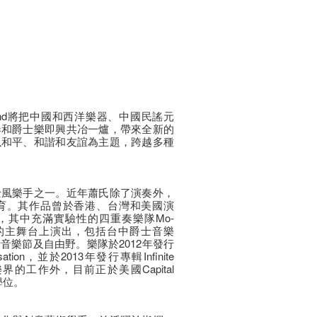
usion Band將把中國和西洋樂器、中國民謠元
奏和爵士樂即興共冶一爐，帶來全新的
以和平、和諧和友誼為主題，跨越多種
士風樂手之一。近年蕭氏除了演奏外，
育。其作品曾於香港、台灣和美國演
，其中充滿實驗性的四重奏樂隊Mo-
節的主舞台上演出，包括台中爵士音樂
音樂節及自由野。樂隊於2012年發行
visation，並於2013年發行專輯Infinite
界的工作外，目前正於美國Capital
士學位。