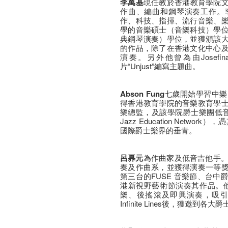
李萬基
現任教於香港教育學院
作曲、編曲和鋼琴演奏工作。
作、科技、指揮、流行音樂、
學的音樂碩士（音樂科技）學
典鋼琴演奏）學位，並獲頒該
的作品，除了在香港文化中心
演奏。另外他曾為由Josefin
片“Unjust”編寫主題曲。
Abson Fung
七歲開始學習中樂
得香港教育學院的音樂教育學
樂總監，及該學院爵士樂團低音吉
Jazz Education Net
國際爵士樂界的垂青。
呂奡元
為作曲家及低音吉他手。
奏及作曲系，並獲得演奏一等
第三台的FUSE 音樂節、台
港新視野藝術節演奏其作品。他的
樂、後搖滾及即興演奏，吸引
Infinite Lines後，獲邀到