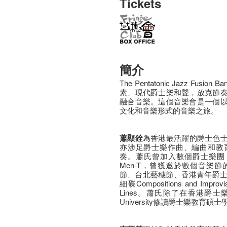
Tickets
簡介
The Pentatonic Jazz F
素、現代爵士樂和聲，放克節
融合音樂。這個音樂會是一個
文化和音樂形式的音樂之旅。
蕭顯銓
為香港最活躍的爵士色
亦涉足爵士樂作曲、編曲和教
奏。蕭氏曾加入數個爵士樂團
Men-T，曾獲邀於數個音樂
節、台北藝穗節、香港青年爵士
細碟Compositions and Impro
Lines。蕭氏除了在香港爵士樂
University修讀爵士樂教育碩