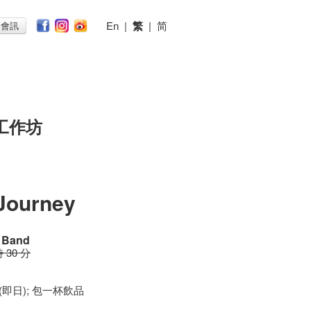
En
|
繁
|
简
子會訊
工作坊
 Journey
n Band
時 30 分
 (即日); 包一杯飲品