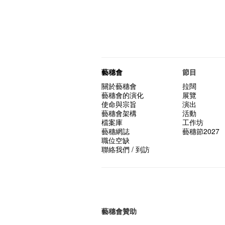
藝穗會
節目
關於藝穗會
拉闊
藝穗會的演化
展覽
使命與宗旨
演出
藝穗會架構
活動
檔案庫
工作坊
藝穗網誌
藝穗節2027
職位空缺
聯絡我們 / 到訪
藝穗會贊助