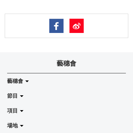
藝穗會
藝穗會
節目
關於藝穗會
項目
藝穗會的演化
拉闊
場地
使命與宗旨
展覽
Jazz-Go-Central, Jazz-Go-Fringe