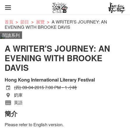
首頁
節目
展覽
A WRITER'S JOURNEY: AN
EVENING WITH BROOKE DAVIS
閱讀系列
A WRITER'S JOURNEY: AN
EVENING WITH BROOKE
DAVIS
Hong Kong International Literary Festival
(四) 09-04-2015 7:00 PM - 1 小時
奶庫
英語
簡介
Please refer to English version.