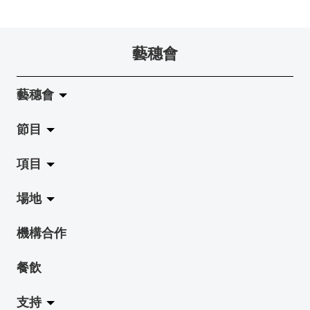
藝穗會
藝穗會
節目
關於藝穗會
項目
藝穗會的演化
拉闊
場地
使命與宗旨
展覽
Jazz-Go-Central, Jazz-Go-Fringe
機構合作
藝穗會架構
演出
LPL
陳麗玲畫廊
餐飲
檔案庫
活動
2015-16 藝術場地資助計劃
奶庫
支持
藝穗網誌
工作坊
2015 照亮香港在新加坡
地下劇場