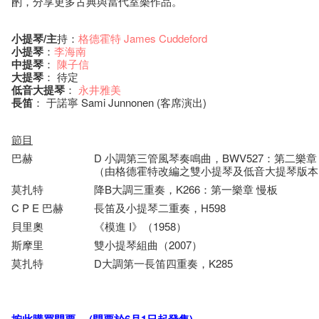
酌，分享更多古典與當代室樂作品。
小提琴/
主
持：
格德霍特
James Cuddeford
小提琴
：
李海南
中提琴
：
陳子信
大提琴
： 待定
低音大提琴
：
永井雅美
長笛
： 于諾寧 Sami Junnonen (客席演出)
節目
巴赫
D 小調第三管風琴奏鳴曲，BWV527：第二樂章
（由格德霍特改編之雙小提琴及低音大提琴版本
莫扎特
降B大調三重奏，K266：第一樂章 慢板
C P E 巴赫
長笛及小提琴二重奏，H598
貝里奧
《模進 I》（1958）
斯摩里
雙小提琴組曲（2007）
莫扎特
D大調第一長笛四重奏，K285