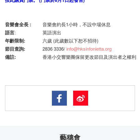
按此
購買門票。
(
門票於
6
月
1
日
起發售
)
音樂會全長
:
音樂會約長1小時，不設中場休息
語言
:
英語演出
年齡限制
:
六歲 (此歲數以下恕不招待)
節目查詢
:
2836 3336/
info@hksinfonietta.org
備註
:
香港小交響樂團保留更改節目及演出者之權利
藝穗會