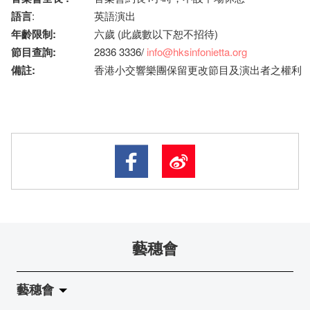
語言
:
英語演出
年齡限制
:
六歲 (此歲數以下恕不招待)
節目查詢
:
2836 3336/
info@hksinfonietta.org
備註
:
香港小交響樂團保留更改節目及演出者之權利
藝穗會
藝穗會