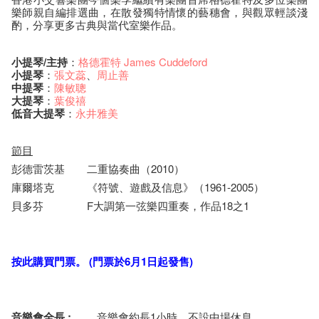
樂師親自編排選曲，在散發獨特情懷的藝穗會，與觀眾輕談淺
酌，分享更多古典與當代室樂作品。
小提琴/
主持
：
格德霍特
James Cuddeford
小提琴
：
張文蕊
、
周止善
中提琴
：
陳敏聰
大提琴
：
葉俊禧
低音大提琴
：
永井雅美
節目
彭德雷茨基
二重協奏曲（2010）
庫爾塔克
《符號、遊戲及信息》（1961-2005）
貝多芬
F大調第一弦樂四重奏，作品18之1
按此
購買門票。
(
門票於
6
月
1
日
起發售
)
音樂會全長
:
音樂會約長1小時，不設中場休息