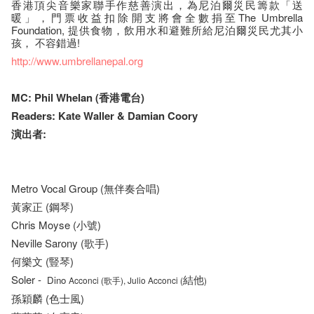
香港頂尖音樂家聯手作慈善演出，為尼泊爾災民籌款「送
暖」，門票收益扣除開支將會全數捐至The Umbrella
Foundation, 提供食物，飲用水和避難所給尼泊爾災民尤其小
孩， 不容錯過!
http://www.umbrellanepal.org
MC: Phil Whelan (香​港​電​台)
Readers: Kate Waller & Damian Coory
演出者:
Metro Vocal Group (無伴奏合唱)
黃家正 (鋼琴)
Chris Moyse (小號)
Neville Sarony (歌手)
何樂文 (豎琴)
Soler -
結他
Dino
Acconci (
歌
手
), Julio Acconci
(
)
孫穎麟 (色士風)