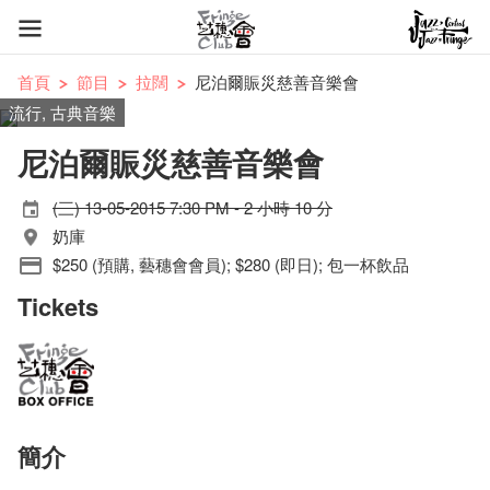
首頁
節目
拉闊
尼泊爾賑災慈善音樂會
流行, 古典音樂
尼泊爾賑災慈善音樂會
(三) 13-05-2015 7:30 PM - 2 小時 10 分
奶庫
$250 (預購, 藝穗會會員); $280 (即日); 包一杯飲品
Tickets
簡介