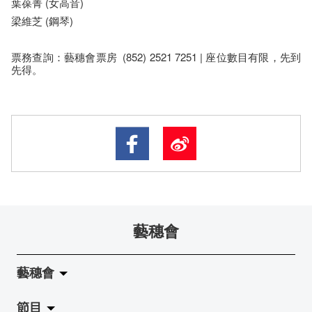
葉葆菁 (女高音)
梁維芝 (鋼琴)
票務查詢：藝穗會票房 (852) 2521 7251 | 座位數目有限，先到
先得。
藝穗會
藝穗會
節目
關於藝穗會