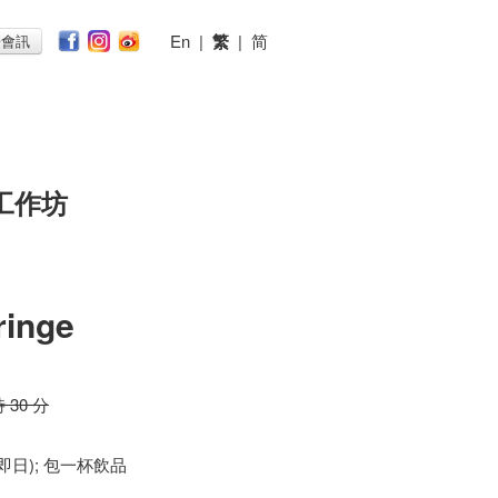
En
|
繁
|
简
子會訊
工作坊
ringe
時 30 分
 (即日); 包一杯飲品