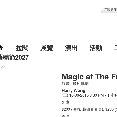
訂閱電
拉闊
展覽
演出
活動
藝穗節2027
inge
Magic at The F
展覽 - 魔術戲劇
Harry Wong
(三) 10-06-2015 8:30 PM - 1 小
奶庫
$200 (預購, 藝穗會會員); $230
粵語