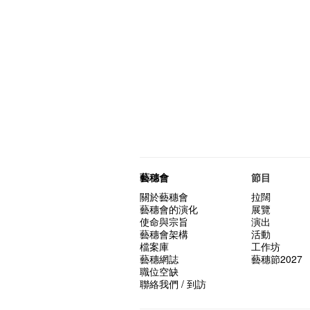
藝穗會
節目
關於藝穗會
拉闊
藝穗會的演化
展覽
使命與宗旨
演出
藝穗會架構
活動
檔案庫
工作坊
藝穗網誌
藝穗節2027
職位空缺
聯絡我們 / 到訪