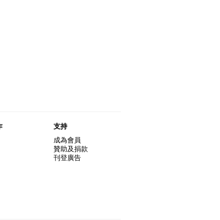
作
支持
成為會員
贊助及捐款
刊登廣告