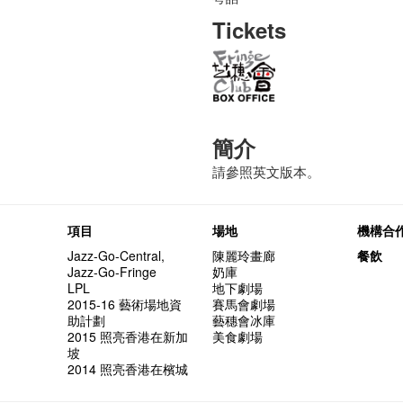
Tickets
簡介
請參照英文版本。
項目
場地
機構合
Jazz-Go-Central,
陳麗玲畫廊
餐飲
Jazz-Go-Fringe
奶庫
LPL
地下劇場
2015-16 藝術場地資
賽馬會劇場
助計劃
藝穗會冰庫
2015 照亮香港在新加
美食劇場
坡
2014 照亮香港在檳城