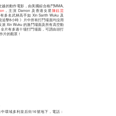
交越的動作電影，由美國綜合格鬥MMA,
on
，主演 Damon 及香港女星
陳鈺芸
多名武林高手如 Xin Sarith Wuku 及
。《 猛龍追擊8小時 》片中所有打鬥場面均沒用
 及反派 Xin Wuku 的激鬥場面及所有高空動
。全片有多過十場打鬥場面，可謂由頭打
作片的觀眾！
號
(中環), 香港中環域多利皇后街16號地下，電話：