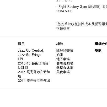
2511 2110
- Fight Factory Gym (銅鑼灣),
香
2234
5008
*慈善首映收益扣除成本及營運開
構藝穗會
項目
場地
機構合
Jazz-Go-Central,
陳麗玲畫廊
餐飲
Jazz-Go-Fringe
奶庫
LPL
地下劇場
2015-16 藝術場地資
賽馬會劇場
助計劃
藝穗會冰庫
2015 照亮香港在新加
美食劇場
坡
2014 照亮香港在檳城