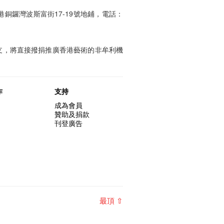
港銅鑼灣波斯富街17-19號地鋪
，電話：
支，將直接撥捐推廣香港藝術的非牟利機
作
支持
成為會員
贊助及捐款
刊登廣告
最頂 ⇧