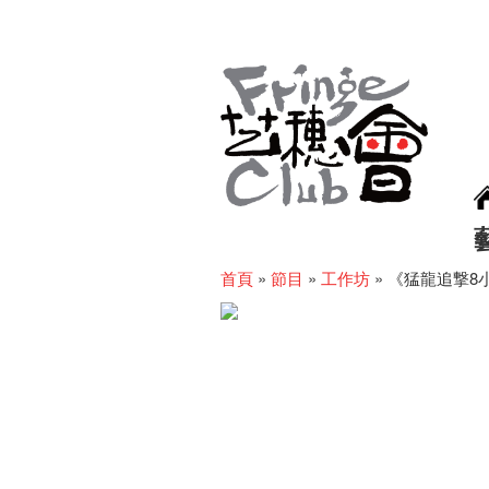
首頁
»
節目
»
工作坊
»
《猛龍追撃8