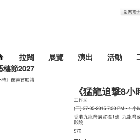
訂閱電
拉闊
展覽
演出
活動
藝穗節2027
小時》慈善首咉禮
《猛龍追撃8小
工作坊
(三) 27-05-2015 7:30 PM - 1 小
香港九龍灣展貿徑1號, 九龍灣國際
影院
$70