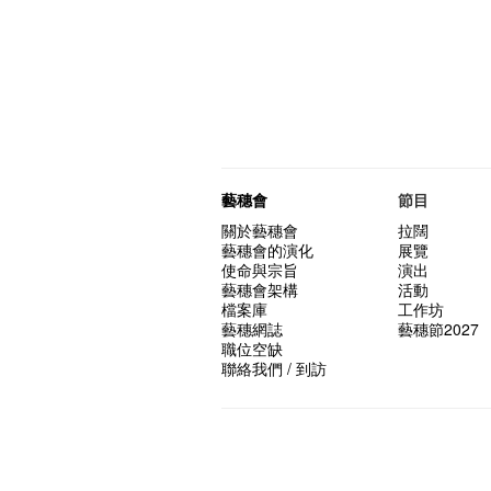
藝穗會
節目
關於藝穗會
拉闊
藝穗會的演化
展覽
使命與宗旨
演出
藝穗會架構
活動
檔案庫
工作坊
藝穗網誌
藝穗節2027
職位空缺
聯絡我們 / 到訪