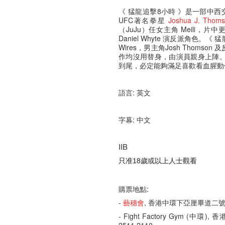
《 猛龍追擊8小時 》是一部中西
UFC著名拳星
Joshua J.
Thoms
（JuJu）任女主角 Meili，片中更有
Daniel Whyte 演反派角色
Wires，男主角Josh Thomson
作均沒用替身，由演員親身上陣
到尾，必定能夠滿足喜歡看血腥動
語言: 英文
字幕: 中文
IIB
只准18歲或以上人士觀看
購票地點:
-
藝穗會
, 香港中環下亞厘畢道二
- Fight Factory Gym 