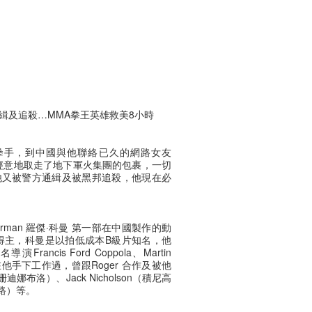
緝及追殺…MMA拳王英雄救美8小時
MA拳手，到中國與他聯絡已久的網路女友
當他不經意地取走了地下軍火集團的包裹，一切
他又被警方通緝及被黑邦追殺，他現在必
Corman 羅傑·科曼 第一部在中國製作的動
獎得主，科曼是以拍低成本B級片知名，他
ancis Ford Coppola、Martin
等都曾在他手下工作過，曾跟Roger 合作及被他
（珊迪娜布洛）、Jack Nicholson（積尼高
迪尼路）等。