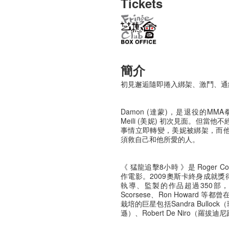
Tickets
簡介
初見邂逅隨即捲入綁架、激鬥、通
Damon (達蒙)，是退役的M
Meili (美妮) 初次見面。但
事情立即轉變，美妮被綁架，而
須救自己和他所愛的人。
《 猛龍追擊8小時 》是 Roger 
作電影。2009奧斯卡終身成就
執導、監製的作品超過350部，名導演Fr
Scorsese、Ron Howard 
栽培的巨星包括Sandra Bullock
遜）、Robert De Niro（羅拔