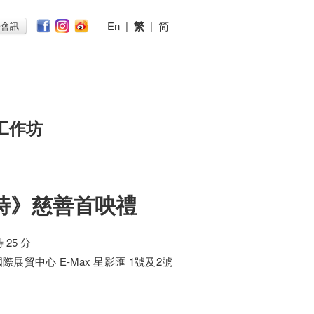
En
|
繁
|
简
子會訊
工作坊
時》慈善首咉禮
時 25 分
展貿中心 E-Max 星影匯 1號及2號