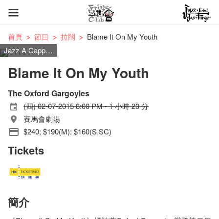
首頁
節目
拉闊
Blame It On My Youth
Jazz A Cappella
Blame It On My Youth
The Oxford Gargoyles
(四) 02-07-2015 8:00 PM - 1 小時 20 分
賽馬會劇場
$240; $190(M); $160(S,SC)
Tickets
簡介