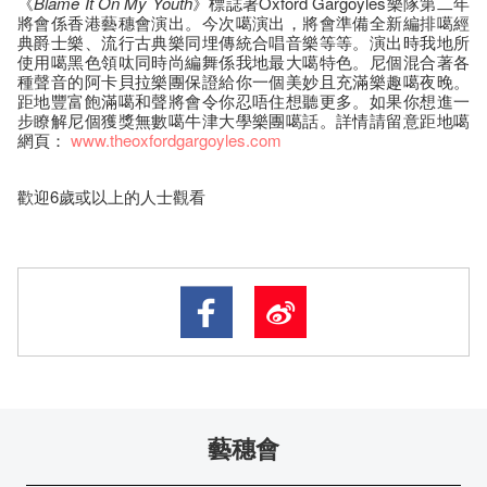
《
Blame
It On My
Youth
》標誌著Oxford Gargoyles樂隊第二年
將會係香港藝穗會演出。今次噶演出，將會準備全新編排噶經
典爵士樂、流行古典樂同埋傳統合唱音樂等等。演出時我地所
使用噶黑色領呔同時尚編舞係我地最大噶特色。尼個混合著各
種聲音的阿卡貝拉樂團保證給你一個美妙且充滿樂趣噶夜晚。
距地豐富飽滿噶和聲將會令你忍唔住想聽更多。如果你想進一
步瞭解尼個獲獎無數噶牛津大學樂團噶話。詳情請留意距地噶
網頁：
www.theoxfordgargoyles.com
歡迎6歲或以上的人士觀看
藝穗會