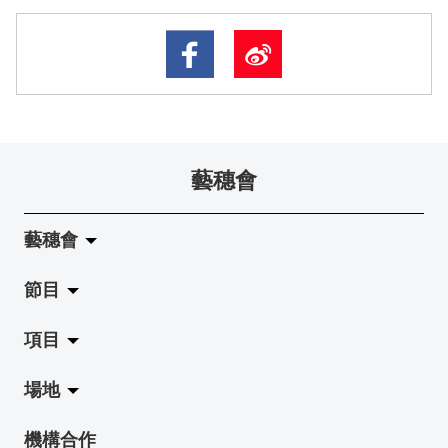
藝穗會
藝穗會
節目
關於藝穗會
項目
藝穗會的演化
拉闊
場地
使命與宗旨
展覽
Jazz-Go-Central, Jazz-Go-Fringe
機構合作
藝穗會架構
演出
LPL
陳麗玲畫廊