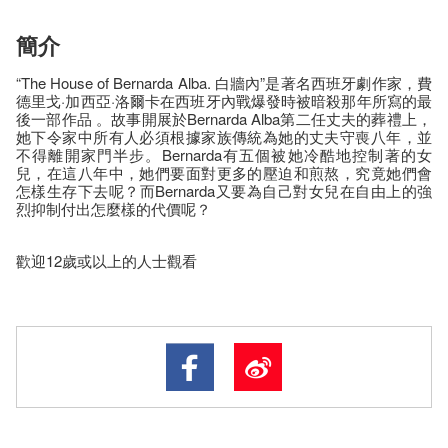
簡介
“The House of Bernarda Alba. 白牆內”是著名西班牙劇作家，費
德里戈·加西亞·洛爾卡在西班牙內戰爆發時被暗殺那年所寫的最
後一部作品 。故事開展於Bernarda Alba第二任丈夫的葬禮上，
她下令家中所有人必須根據家族傳統為她的丈夫守喪八年，並
不得離開家門半步。Bernarda有五個被她冷酷地控制著的女
兒，在這八年中，她們要面對更多的壓迫和煎熬，究竟她們會
怎樣生存下去呢？而Bernarda又要為自己對女兒在自由上的強
烈抑制付出怎麼樣的代價呢？
歡迎12歲或以上的人士觀看