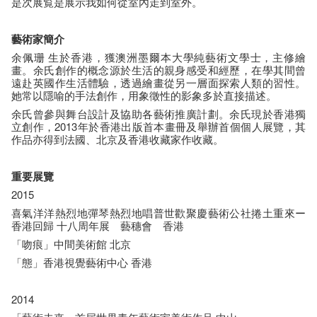
是次展覧是展示我如何從室內走到室外。
藝術家簡介
余佩珊 生於香港，獲澳洲墨爾本大學純藝術文學士，主修繪
畫。余氏創作的概念源於生活的親身感受和經歷，在學其間曾
遠赴英國作生活體驗，透過繪畫從另一層面探索人類的習性。
她常以隱喻的手法創作，用象徵性的影象多於直接描述。
余氏曾參與舞台設計及協助各藝術推廣計劃。余氏現於香港獨
立創作，2013年於香港出版首本畫冊及舉辦首個個人展覽，其
作品亦得到法國、北京及香港收藏家作收藏。
重要展覽
2015
喜氣洋洋熱烈地彈琴熱烈地唱普世歡聚慶藝術公社捲土重來ー
香港回歸 十八周年展 藝穗會 香港
「吻痕」中間美術館 北京
「態」香港視覺藝術中心 香港
2014