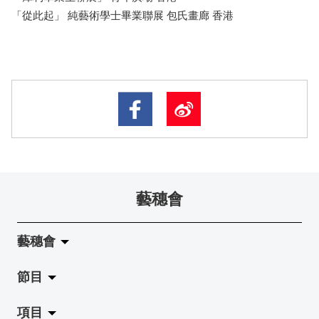
「從此起」 純藝術學士畢業聯展 包氏畫廊 香港
藝穗會
藝穗會
節目
關於藝穗會
項目
藝穗會的演化
拉闊