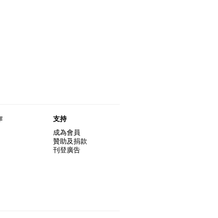
作
支持
成為會員
贊助及捐款
刊登廣告