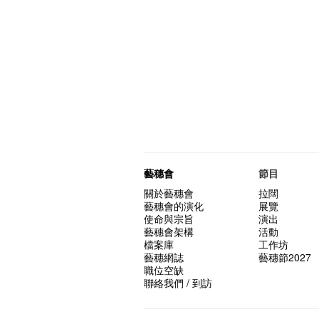
藝穗會
節目
關於藝穗會
拉闊
藝穗會的演化
展覽
使命與宗旨
演出
藝穗會架構
活動
檔案庫
工作坊
藝穗網誌
藝穗節2027
職位空缺
聯絡我們 / 到訪