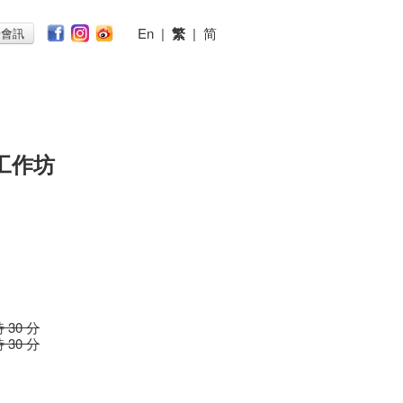
En
|
繁
|
简
子會訊
工作坊
時 30 分
時 30 分