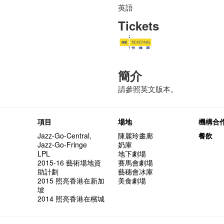
英語
Tickets
簡介
請參照英文版本。
項目
場地
機構合
Jazz-Go-Central,
陳麗玲畫廊
餐飲
Jazz-Go-Fringe
奶庫
LPL
地下劇場
2015-16 藝術場地資
賽馬會劇場
助計劃
藝穗會冰庫
2015 照亮香港在新加
美食劇場
坡
2014 照亮香港在檳城