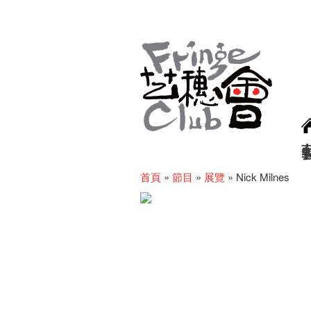
首頁
»
節目
»
展覽
»
Nick Milnes