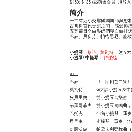
$150; $135 (藝穗會會員, 
簡介
一眾香港小交響樂團樂師與您
古典與當代音樂之間，感受傳
五套節目全由樂師們親自編排
巴赫、貝多芬、帕格尼尼、蓋希
小提琴：
蔡路
、
陳劭楠
、佐々木
小提琴/ 中提琴：
許榮臻
節目
巴赫
《二部創意曲集》
莫扎特
G大調小提琴及中提
狄貝里奧
雙小提琴音樂會二重
浦羅哥菲夫
雙小提琴奏鳴曲，
巴托克
44首小提琴二重奏
貝里奧
小提琴二重奏 （19
哈爾沃森
帕薩卡利亞舞曲（