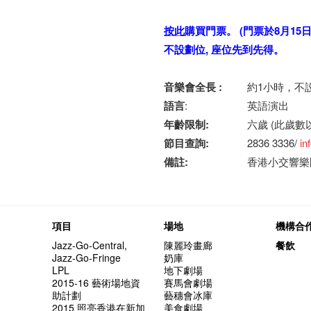
按此
購買門票。
(
門票於
8
月
15
不設劃位, 座位先到先得。
音樂會全長
:
約1小時，不
語言
:
英語演出
年齡限制
:
六歲 (此歲數
節目查詢
:
2836 3336/
in
備註
:
香港小交響樂
項目
場地
機構合
Jazz-Go-Central,
陳麗玲畫廊
餐飲
Jazz-Go-Fringe
奶庫
LPL
地下劇場
2015-16 藝術場地資
賽馬會劇場
助計劃
藝穗會冰庫
2015 照亮香港在新加
美食劇場