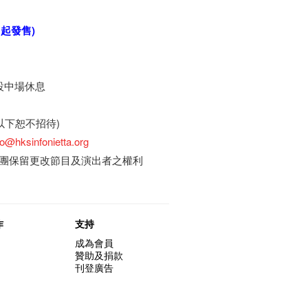
日
起發售
)
設中場休息
以下恕不招待)
fo@hksinfonietta.org
團保留更改節目及演出者之權利
作
支持
成為會員
贊助及捐款
刊登廣告