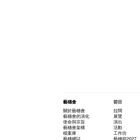
藝穗會
節目
關於藝穗會
拉闊
藝穗會的演化
展覽
使命與宗旨
演出
藝穗會架構
活動
檔案庫
工作坊
藝穗網誌
藝穗節2027