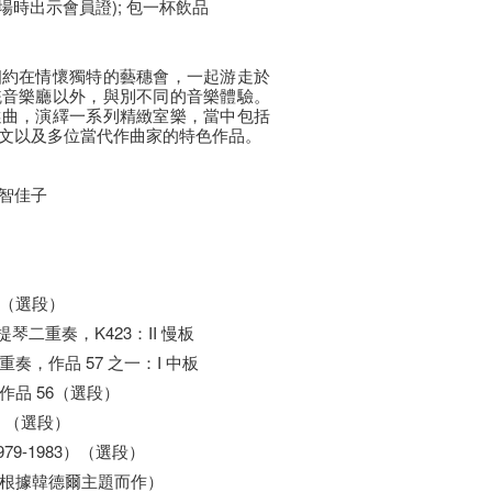
須於入場時出示會員證); 包一杯飲品
相約在情懷獨特的藝穗會，一起游走於
統音樂廳以外，與別不同的音樂體驗。
選曲，演繹一系列精緻室樂，當中包括
文以及多位當代作曲家的特色作品。
智佳子
（選段）
琴二重奏，K423：II 慢板
奏，作品 57 之一：I 中板
作品 56（選段）
 （選段）
79-1983）（選段）
根據韓德爾主題而作）