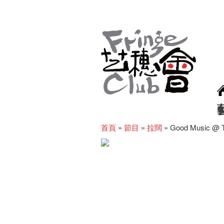
首頁
»
節目
»
拉闊
»
Good Music @ T