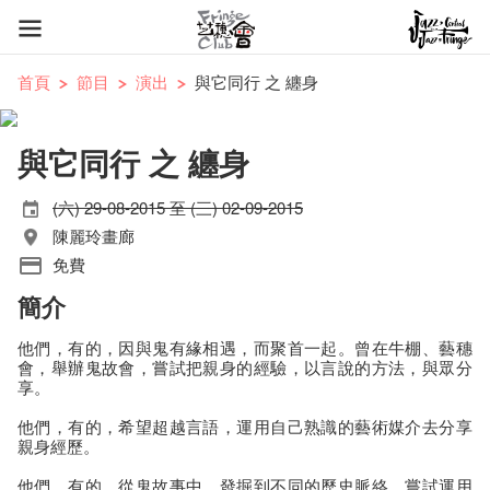
首頁
節目
演出
與它同行 之 纏身
與它同行 之 纏身
(六) 29-08-2015 至 (三) 02-09-2015
陳麗玲畫廊
免費
簡介
他們，有的，因與鬼有緣相遇，而聚首一起。曾在牛棚、藝
穗
會，舉辦鬼故會，嘗試把親身的經驗，以言說的方法，與
眾分
享。
他們，有的，希望超越言語，運用自己熟識的藝術媒介去分
享
親身經歷。
他們，有的，從鬼故事中，發掘到不同的歷史脈絡，嘗試運
用