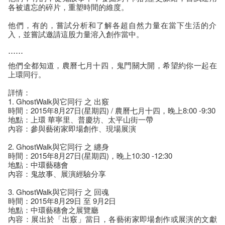
各被遺忘的碎片，重塑時間的維度。
他們，有的，嘗試分析和了解各超自然力量在當下生活的介
入，並嘗試邀請這股力量溶入創作當中。
⋯⋯
他們全都知道，農曆七月十四，鬼門關大開，希望約你一起
在
上環同行。
詳情：
1. GhostWalk與它同行 之 出竅
時間：2015年8月27日(星期四) / 農曆七月十四，晚上8:00 -9:30
地點：上環 華寧里、普慶坊、太平山街一帶
內容：參與藝術家即場創作、現場展演
2. GhostWalk與它同行 之 纏身
時間：2015年8月27日(星期四)，晚上10:30
-12:30
地點：中環藝穗會
內容：鬼故事、展演經驗分享
3. GhostWalk與它同行 之 回魂
時間：2015年8月29日 至 9月2日
地點：中環藝穗會之展覽廳
內容：展出於「出竅」當日，各藝術家即場創作或展演的文
獻