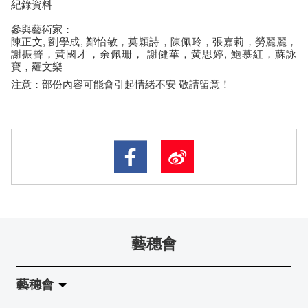
紀錄資料
參與藝術家：
陳正文, 劉學成, 鄭怡敏，莫穎詩，陳佩玲，張嘉莉，勞麗麗，
謝振聲，黃國
才，余佩珊， 謝健華，黃思婷, 鮑慕紅，蘇詠
寶，羅文樂
注意：部份內容可能會引起情緒不安 敬請留意！
藝穗會
藝穗會