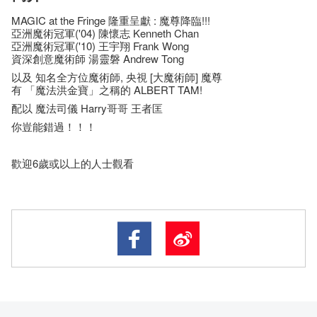
MAGIC at the Fringe 隆重呈獻 : 魔尊降臨!!!
亞洲魔術冠軍('04) 陳懷志 Kenneth Chan
亞洲魔術冠軍('10) 王宇翔 Frank Wong
資深創意魔術師 湯靈磐 Andrew Tong
以及 知名全方位魔術師, 央視 [大魔術師] 魔尊
有 「魔法洪金寶」之稱的 ALBERT TAM!
配以 魔法司儀 Harry哥哥 王者匡
你豈能錯過！！！
歡迎6歲或以上的人士觀看