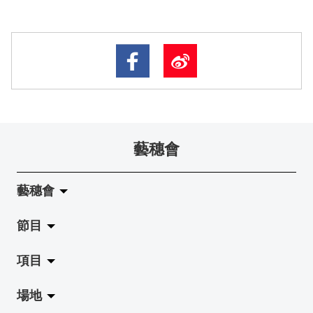
藝穗會
藝穗會
節目
關於藝穗會
項目
藝穗會的演化
拉闊
場地
使命與宗旨
展覽
Jazz-Go-Central, Jazz-Go-Fringe