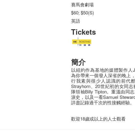
賽馬會劇場
$60; $50(S)
英語
Tickets
簡介
以紐約作為基地的媒體製作人John Ca
為你帶來一個發人深省的晚上
行我素與很少人認識的前代酷兒
Strayhorn、20世紀初的女同志
隊領袖Billy Tipton。重溫由同
淚史，以及一看Samuel Ste
詳盡記錄過千次的性接觸經驗。
歡迎18歲或以上的人士觀看