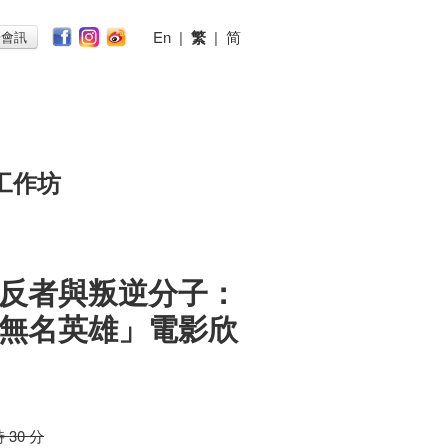
En
|
繁
|
简
子會訊
工作坊
反者與叛逆分子：
無名英雄」電影欣
時 30 分