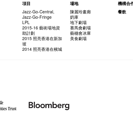
項目
場地
機構合
Jazz-Go-Central,
陳麗玲畫廊
餐飲
Jazz-Go-Fringe
奶庫
LPL
地下劇場
2015-16 藝術場地資
賽馬會劇場
助計劃
藝穗會冰庫
2015 照亮香港在新加
美食劇場
坡
2014 照亮香港在檳城