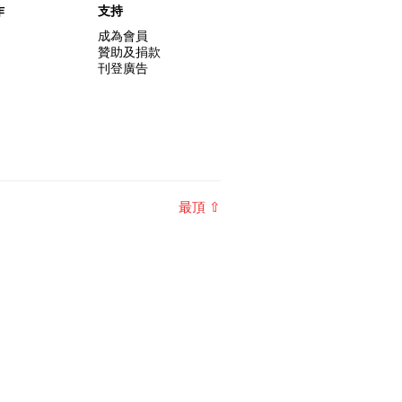
作
支持
成為會員
贊助及捐款
刊登廣告
最頂 ⇧