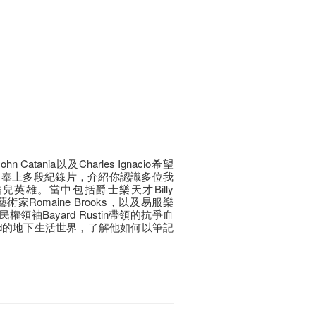
tania以及Charles Ignacio希望
，奉上多段紀錄片，介紹你認識多位我
英雄。當中包括爵士樂天才Billy
藝術家Romaine Brooks，以及易服樂
志民權領袖Bayard Rustin帶領的抗爭血
ward的地下生活世界，了解他如何以筆記