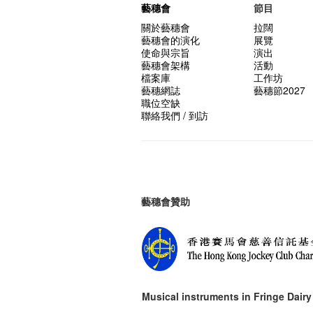
藝穗會
節目
關於藝穗會
拉闊
藝穗會的演化
展覽
使命與宗旨
演出
藝穗會架構
活動
檔案庫
工作坊
藝穗網誌
藝穗節2027
職位空缺
聯絡我們 / 到訪
藝穗會贊助
Musical instruments in
Fringe Dairy