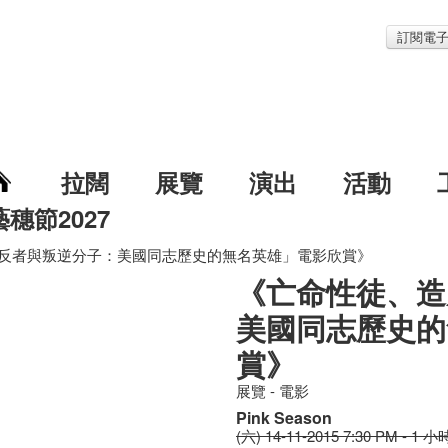
訂閱電
拉闊
展覽
演出
活動
藝穗節2027
反者與叛逆分子：美國同志歷史的無名英雄」電影欣賞》
《亡命性徒、造
美國同志歷史的
賞》
展覽 - 電影
Pink Season
(六) 14-11-2015 7:30 PM - 1 小