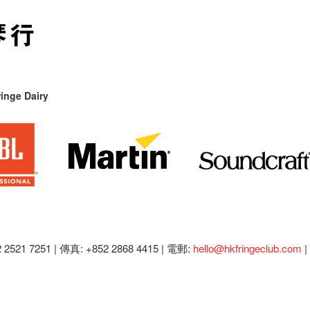
inge Dairy
2521 7251 | 傳真: +852 2868 4415 |
電郵:
hello@hkfringeclub.com
|