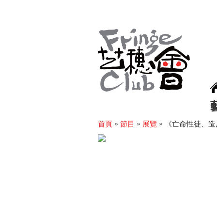
首頁
»
節目
»
展覽
»
《亡命性徒、造