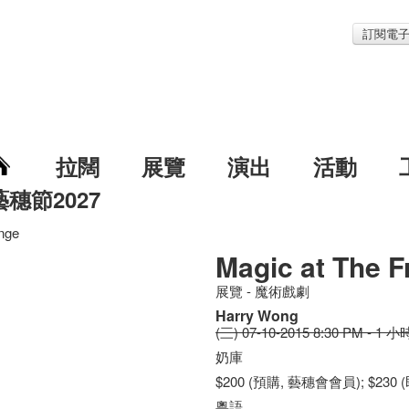
訂閱電
拉闊
展覽
演出
活動
藝穗節2027
inge
Magic at The F
展覽 - 魔術戲劇
Harry Wong
(三) 07-10-2015 8:30 PM - 1 小
奶庫
$200 (預購, 藝穗會會員); $230
粵語