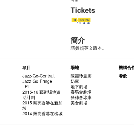
Tickets
簡介
請參照英文版本。
項目
場地
機構合
Jazz-Go-Central,
陳麗玲畫廊
餐飲
Jazz-Go-Fringe
奶庫
LPL
地下劇場
2015-16 藝術場地資
賽馬會劇場
助計劃
藝穗會冰庫
2015 照亮香港在新加
美食劇場
坡
2014 照亮香港在檳城