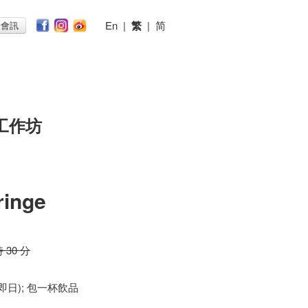
En
|
繁
|
简
子會訊
工作坊
ringe
時 30 分
 (即日); 包一杯飲品