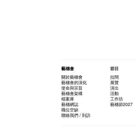
藝穗會
節目
關於藝穗會
拉闊
藝穗會的演化
展覽
使命與宗旨
演出
藝穗會架構
活動
檔案庫
工作坊
藝穗網誌
藝穗節2027
職位空缺
聯絡我們 / 到訪