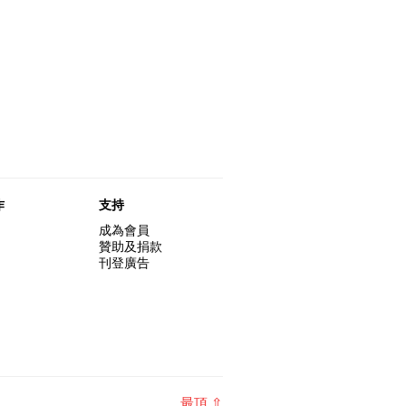
作
支持
成為會員
贊助及捐款
刊登廣告
最頂 ⇧