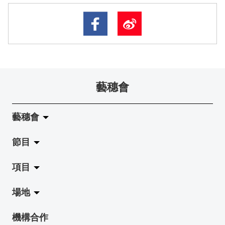
藝穗會
藝穗會
節目
關於藝穗會
項目
藝穗會的演化
拉闊
場地
使命與宗旨
展覽
Jazz-Go-Central, Jazz-Go-Fringe
機構合作
藝穗會架構
演出
LPL
陳麗玲畫廊