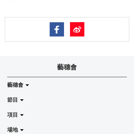
藝穗會
藝穗會
節目
關於藝穗會
項目
藝穗會的演化
拉闊
場地
使命與宗旨
展覽
Jazz-Go-Central, Jazz-Go-Fringe