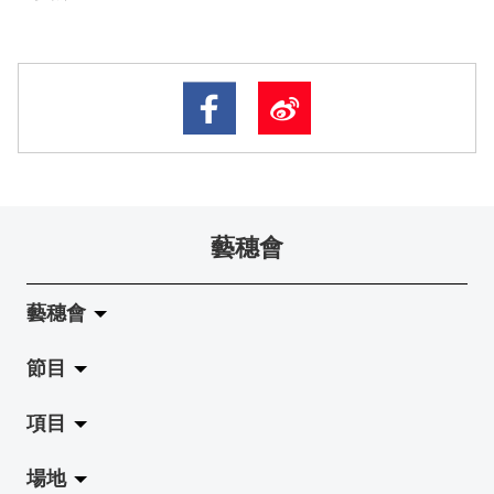
藝穗會
藝穗會
節目
關於藝穗會
項目
藝穗會的演化
拉闊
場地
使命與宗旨
展覽
Jazz-Go-Central, Jazz-Go-Fringe