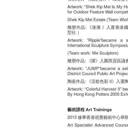
Artwork: “Shek Kip Mei Is My H
for Outdoor Feature Wall compet
Shek Kip Mei Estate (Team Work
雕塑作品: 《漣漪 》入選香港國
型社 ）
Artwork: “Ripple”became a 
International Sculpture Sympos
(Team work: We Sculptors)
雕塑作品: 《躍》入圍西貢區議會
Artwork: “JUMP”became a selec
District Council Public Art Proje
陶瓷作品: 《活稔色彩 II》入選
Artwork: “Colorful Harvest II” 
By Hong Kong Potters 2005 Exhi
藝術課程 Art Trainings
2013 修畢香港視覺藝術中心
Art Specialist Advanced Course