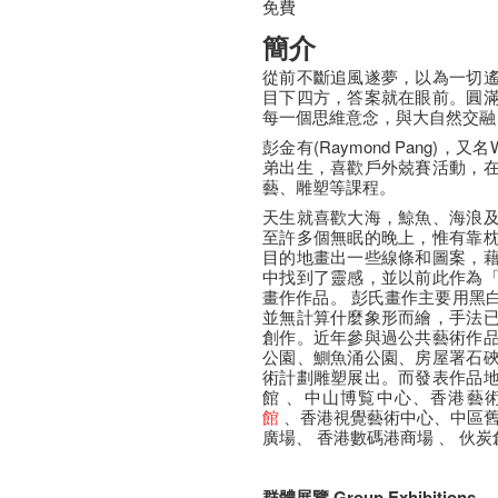
免費
簡介
從前不斷追風遂夢，以為一切
目下四方，答案就在眼前。圓
每一個思維意念，與大自然交融
彭金有(Raymond Pang)，
弟出生，喜歡戶外兢賽活動，
藝、雕塑等課程。
天生就喜歡大海，鯨魚、海浪
至許多個無眠的晚上，惟有靠
目的地畫出一些線條和圖案，
中找到了靈感，並以前此作為
畫作作品。 彭氏畫作主要用黑
並無計算什麼象形而繪，手法
創作。近年參與過公共藝術作
公園、鰂魚涌公園、房屋署石
術計劃雕塑展出。而發表作品
館 、中山博覧中心、香港藝
館
、香港視覺藝術中心、中區舊已
廣場、 香港數碼港商場 、 伙炭
群體展覽 Group Exhibitions