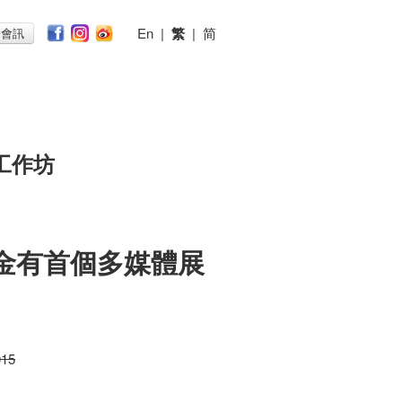
En
|
繁
|
简
子會訊
工作坊
 彭金有首個多媒體展
015