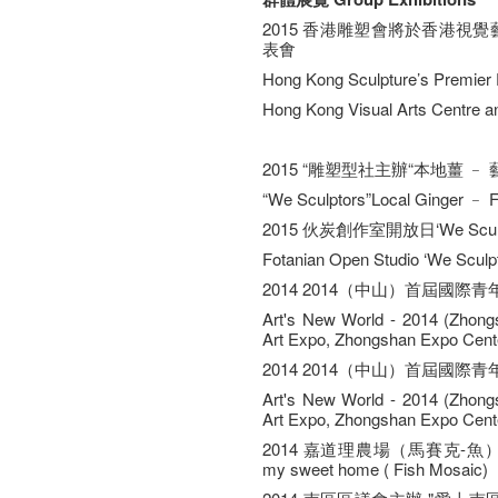
2015 香港雕塑會將於香港視
表㑹
Hong Kong Sculpture’s Premier Ex
Hong Kong Visual Arts Centre 
2015 “雕塑型社主辦“本地薑 ﹣
“We Sculptors”Local Ginger ﹣ F
2015 伙炭創作室開放日‘We Sculpto
Fotanian Open Studio ‘We Scul
2014 2014（中山）首屆國際
Art's New World - 2014 (Zhong
Art Expo, Zhongshan Expo Cent
2014 2014（中山）首屆國際
Art's New World - 2014 (Zhong
Art Expo, Zhongshan Expo Cent
2014 嘉道理農場（馬賽克-魚）Kadoor
my sweet home ( Fish Mosaic)