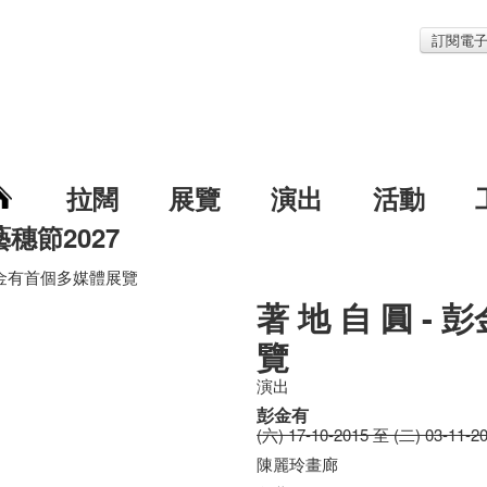
訂閱電
拉闊
展覽
演出
活動
藝穗節2027
 彭金有首個多媒體展覽
著 地 自 圓 -
覽
演出
彭金有
(六) 17-10-2015 至 (二) 03-11-2
陳麗玲畫廊