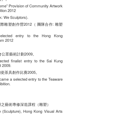
ome” Provision of Community Artwork
ition 2012
: We Sculptors).
際雕塑創作營2012（ 團隊合作: 雕塑
selected entry to the Hong Kong
ium 2012
公眾藝術計劃2009。
ted finalist entry to the Sai Kung
ct 2009.
陶瓷茶具創作比賽2005。
became a selected entry to the Teaware
bition.
舉辦之藝術專修深造課程（雕塑）
 (Sculpture), Hong Kong Visual Arts