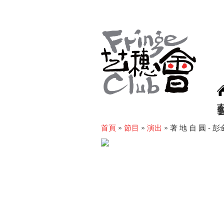
首頁
»
節目
»
演出
»
著 地 自 圓 -