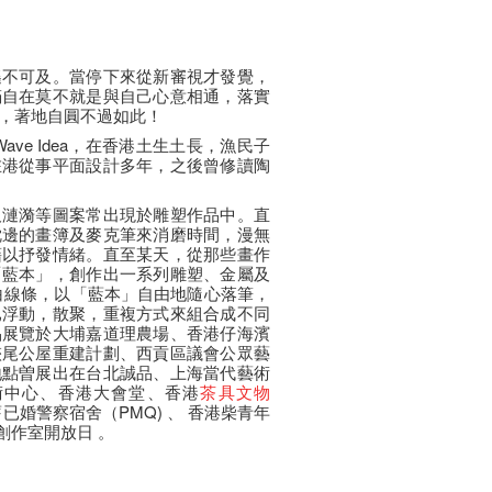
遙不可及。當停下來從新審視才發覺，
滿自在莫不就是與自己心意相通，落實
，著地自圓不過如此！
又名Wave Idea，在香港土生土長，漁民子
在港從事平面設計多年，之後曾修讀陶
及漣漪等圖案常出現於雕塑作品中。直
枕邊的畫簿及麥克筆來消磨時間，漫無
藉以抒發情緒。直至某天，從那些畫作
「藍本」，創作出一系列雕塑、金屬及
白線條，以「藍本」自由地隨心落筆，
已浮動，散聚，重複方式來組合成不同
品展覽於大埔嘉道理農場、香港仔海濱
硤尾公屋重建計劃、西貢區議會公眾藝
地點曽展出在台北誠品、上海當代藝術
術中心、香港大會堂、香港
茶具文物
婚警察宿舍（PMQ) 、 香港柴青年
創作室開放日 。