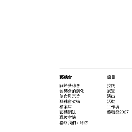
藝穗會
節目
關於藝穗會
拉闊
藝穗會的演化
展覽
使命與宗旨
演出
藝穗會架構
活動
檔案庫
工作坊
藝穗網誌
藝穗節2027
職位空缺
聯絡我們 / 到訪