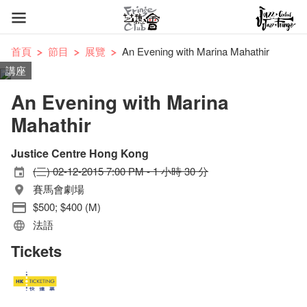
首頁
節目
展覽
An Evening with Marina Mahathir
講座
An Evening with Marina
Mahathir
Justice Centre Hong Kong
(三) 02-12-2015 7:00 PM - 1 小時 30 分
賽馬會劇場
$500; $400 (M)
法語
Tickets