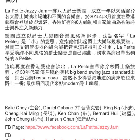
La Petite Jazzy Jam一隊八人爵士樂團，成立一年以來活躍於
各大爵士樂演出場地和不同的音樂會。於2015年3月首度在香港
藝穗會登場旋即爆滿。香港鮮有的8人編制和自家編曲為香港爵
士樂界注入新動力。
樂團成立以爵士大樂團音樂風格為起步，法語名字「La
Petite」是「小」的意思，意指他們比起爵士大樂隊規模要細，
然而三支銅管樂器的組合能把音色演繹得剛柔並重，La Petite
享受演繹不同風格的爵士樂更是自己編曲，務求為演出帶出獨
特的la Petite.
這晚再度在香港藝穗會演出，La Petite會帶你穿梭爵士樂旅
程，從30年代家傳戶曉的美國big band swing jazz standard出
發，到巴西聽bossa nova，當然不少得香港地道的廣東歌也來
爵士一番; 最後飛回現代來點modern爵士瘋喔。
Kylie Choy (主音), Daniel Cabane (中音薩克管), King Ng (小號),
Cheng Kai Ming (長號), Ken Chan (鼓), Bernard Hui (鍵盤),
John Chung (結他), Hansun Chan (低音結他)
FB Page:
https//:www.facebook.com/LaPetiteJazzyJam
FB