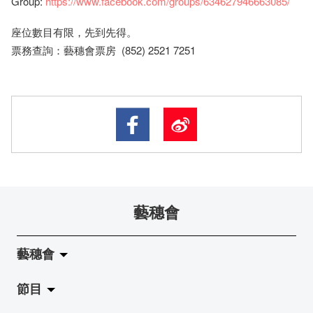
Group:
https://www.facebook.com/groups/634627946663085/
座​位​數目​有​限​，先到先得。
票務查詢：藝穗會票房 (852) 2521 7251
藝穗會
藝穗會
節目
關於藝穗會