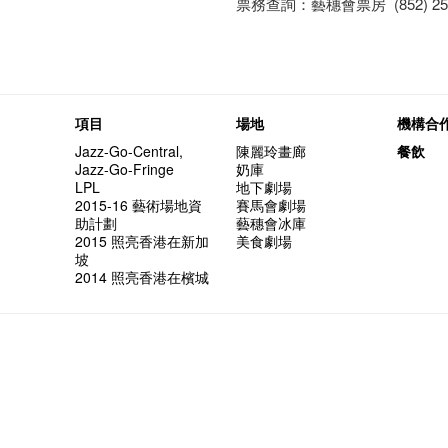
票務查詢：藝穗會票房 (852) 252
項目
場地
機構合
Jazz-Go-Central,
陳麗玲畫廊
餐飲
Jazz-Go-Fringe
奶庫
LPL
地下劇場
2015-16 藝術場地資
賽馬會劇場
助計劃
藝穗會冰庫
2015 照亮香港在新加
美食劇場
坡
2014 照亮香港在檳城