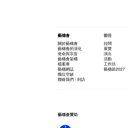
藝穗會
節目
關於藝穗會
拉闊
藝穗會的演化
展覽
使命與宗旨
演出
藝穗會架構
活動
檔案庫
工作坊
藝穗網誌
藝穗節2027
職位空缺
聯絡我們 / 到訪
藝穗會贊助