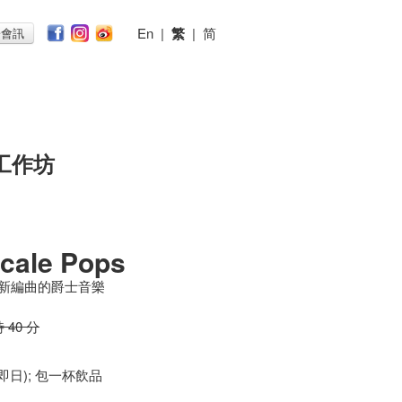
En
|
繁
|
简
子會訊
工作坊
cale Pops
奏創新編曲的爵士音樂
時 40 分
 (即日); 包一杯飲品