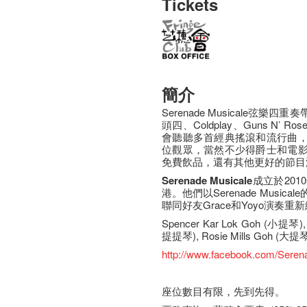
Tickets
簡介
Serenade Musicale弦
頭四、Coldplay、Guns N’ R
會聽聽多首經典搖滾和流行曲
位觀眾，當然不少得爵士和電
免費飲品，還有其他更好的節目渡
Serenade Musicale
成立於2010
港。他們以Serenade Musi
聯同好友Grace和Yoyo演奏
Spencer Kar Lok Goh (小提琴),
提提琴), Rosie Mills Goh (大提
http://www.facebook.com/Seren
座​位​數目​有​限​，先到先得。