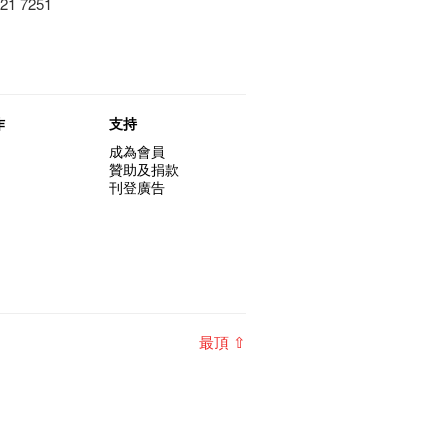
1 7251
作
支持
成為會員
贊助及捐款
刊登廣告
最頂 ⇧