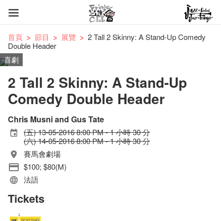
首頁
節目
展覽
2 Tall 2 Skinny: A Stand-Up Comedy
Double Header
喜劇
2 Tall 2 Skinny: A Stand-Up
Comedy Double Header
Chris Musni and Gus Tate
(五) 13-05-2016 8:00 PM - 1 小時 30 分
(六) 14-05-2016 8:00 PM - 1 小時 30 分
賽馬會劇場
$100; $80(M)
法語
Tickets