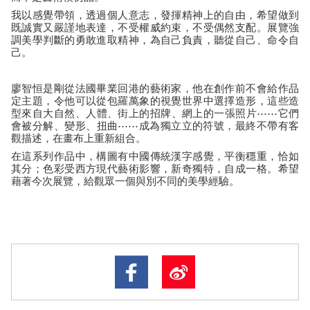
我以感覺帶領，透過個人意志，發揮精神上的自由，希望做到
既誠實又嚴謹地表達，不受權威約束，不受偶然支配。展覽強
調美學判斷的勇敢進取精神，為自己負責，聽從自己、命令自
己。
廖智恒是剛從法國畢業回港的藝術家，他在創作前不會給作品
定主題，令他可以從包羅萬象的視覺世界中選擇造形，這些造
型來自大自然、人體、街上的招牌、網上的一張照片⋯⋯它們
會被分解、變形、扭曲⋯⋯成為獨⽴立的符號，最終不帶有客
觀描述，在畫布上重新組合。
在這系列作品中，構圖有中國傳統漢字感覺，平衡穩重，恰如
其分；色彩受西方現代藝術影響，新奇獨特，自成一格。希望
藉著今次展覽，給觀眾一個與別不同的美學經驗。