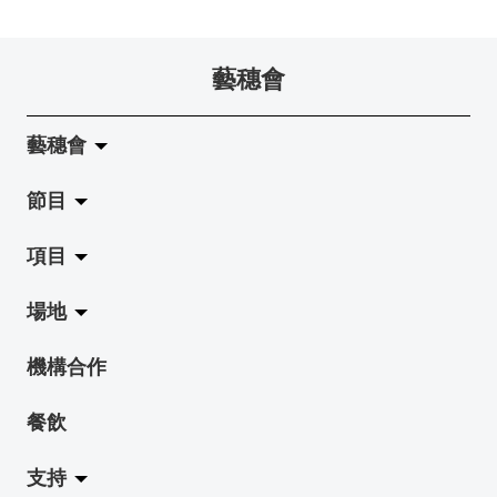
藝穗會
藝穗會
節目
關於藝穗會
項目
藝穗會的演化
拉闊
場地
使命與宗旨
展覽
Jazz-Go-Central, Jazz-Go-Fringe
機構合作
藝穗會架構
演出
LPL
陳麗玲畫廊
餐飲
檔案庫
活動
2015-16 藝術場地資助計劃
奶庫
支持
藝穗網誌
工作坊
2015 照亮香港在新加坡
地下劇場