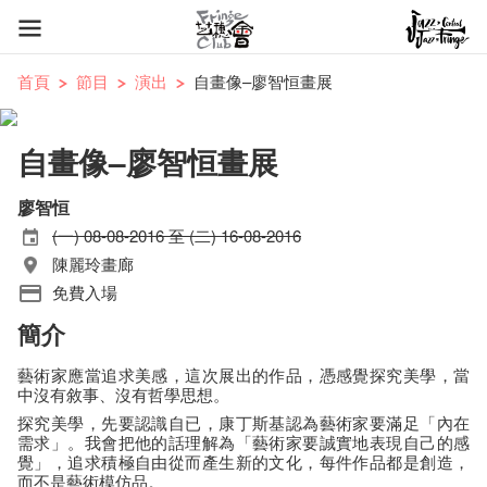
首頁
節目
演出
自畫像–廖智恒畫展
自畫像–廖智恒畫展
廖智恒
(一) 08-08-2016 至 (二) 16-08-2016
陳麗玲畫廊
免費入場
簡介
藝術家應當追求美感，這次展出的作品，憑感覺探究美學，當
中沒有敘事、沒有哲學思想。
探究美學，先要認識自已，康丁斯基認為藝術家要滿足「內在
需求」。我會把他的話理解為「藝術家要誠實地表現自己的感
覺」，追求積極自由從而產生新的文化，每件作品都是創造，
而不是藝術模仿品。